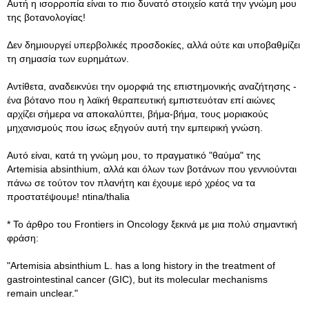
Αυτή η ισορροπία είναι το πιο δυνατό στοιχείο κατά την γνώμη μου
της βοτανολογίας!
Δεν δημιουργεί υπερβολικές προσδοκίες, αλλά ούτε και υποβαθμίζει
τη σημασία των ευρημάτων.
Αντίθετα, αναδεικνύει την ομορφιά της επιστημονικής αναζήτησης -
ένα βότανο που η λαϊκή θεραπευτική εμπιστευόταν επί αιώνες
αρχίζει σήμερα να αποκαλύπτει, βήμα-βήμα, τους μοριακούς
μηχανισμούς που ίσως εξηγούν αυτή την εμπειρική γνώση.
Αυτό είναι, κατά τη γνώμη μου, το πραγματικό "θαύμα" της
Artemisia absinthium, αλλά και όλων των βοτάνων που γεννιούνται
πάνω σε τούτον τον πλανήτη και έχουμε ιερό χρέος να τα
προστατέψουμε! ntina/thalia
* Το άρθρο του Frontiers in Oncology ξεκινά με μια πολύ σημαντική
φράση:
"Artemisia absinthium L. has a long history in the treatment of
gastrointestinal cancer (GIC), but its molecular mechanisms
remain unclear."