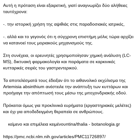
Αυτή η πρόταση είναι εξαιρετική, γιατί αναγνωρίζει δύο αλήθειες
ταυτόχρονα:
-. την ιστορική χρήση της αψιθιάς στις παραδοσιακές ιατρικές,
-. αλλά και το γεγονός ότι η σύγχρονη επιστήμη μόλις τώρα αρχίζει
να κατανοεί τους μοριακούς μηχανισμούς της.
Στη συνέχεια, οι ερευνητές χρησιμοποίησαν χημική ανάλυση (LC-
MS), δικτυακή φαρμακολογία και πειράματα σε καρκινικές
κυτταρικές σειρές του γαστρεντερικού.
Τα αποτελέσματά τους έδειξαν ότι το αιθανολικό εκχύλισμα της
Artemisia absinthium ανέστειλε την ανάπτυξη των κυττάρων και
προήγαγε την απόπτωσή τους μέσω της μιτοχονδριακής οδού.
Πρόκειται όμως για προκλινικά ευρήματα (εργαστηριακές μελέτες)
και όχι για αποδεδειγμένη θεραπεία σε ανθρώπους.
κείμενο και επιμέλεια κειμένουntina/thalia - botanologia.gr
https://pmc.ncbi.nlm.nih.gov/articles/PMC11726897/