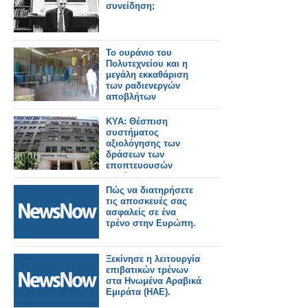
συνείδηση;
Το ουράνιο του
Πολυτεχνείου και η
μεγάλη εκκαθάριση
των ραδιενεργών
αποβλήτων
ΚΥΑ: Θέσπιση
συστήματος
αξιολόγησης των
δράσεων των
εποπτευουσών
αρχών του
Υπουργείου Υγείας
Πώς να διατηρήσετε
τις αποσκευές σας
ασφαλείς σε ένα
τρένο στην Ευρώπη.
Ξεκίνησε η λειτουργία
επιβατικών τρένων
στα Ηνωμένα Αραβικά
Εμιράτα (ΗΑΕ).