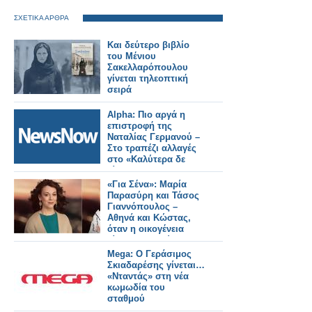
ΣΧΕΤΙΚΑ ΑΡΘΡΑ
Και δεύτερο βιβλίο
του Μένιου
Σακελλαρόπουλου
γίνεται τηλεοπτική
σειρά
Alpha: Πιο αργά η
επιστροφή της
Ναταλίας Γερμανού –
Στο τραπέζι αλλαγές
στο «Καλύτερα δε
γίνεται»
«Για Σένα»: Μαρία
Παρασύρη και Τάσος
Γιαννόπουλος –
Αθηνά και Κώστας,
όταν η οικογένεια
γίνεται καταφύγιο
Mega: Ο Γεράσιμος
Σκιαδαρέσης γίνεται…
«Νταντάς» στη νέα
κωμωδία του
σταθμού