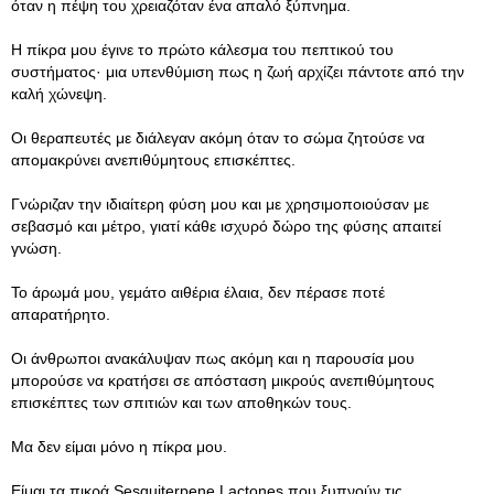
όταν η πέψη του χρειαζόταν ένα απαλό ξύπνημα.
Η πίκρα μου έγινε το πρώτο κάλεσμα του πεπτικού του
συστήματος· μια υπενθύμιση πως η ζωή αρχίζει πάντοτε από την
καλή χώνεψη.
Οι θεραπευτές με διάλεγαν ακόμη όταν το σώμα ζητούσε να
απομακρύνει ανεπιθύμητους επισκέπτες.
Γνώριζαν την ιδιαίτερη φύση μου και με χρησιμοποιούσαν με
σεβασμό και μέτρο, γιατί κάθε ισχυρό δώρο της φύσης απαιτεί
γνώση.
Το άρωμά μου, γεμάτο αιθέρια έλαια, δεν πέρασε ποτέ
απαρατήρητο.
Οι άνθρωποι ανακάλυψαν πως ακόμη και η παρουσία μου
μπορούσε να κρατήσει σε απόσταση μικρούς ανεπιθύμητους
επισκέπτες των σπιτιών και των αποθηκών τους.
Μα δεν είμαι μόνο η πίκρα μου.
Είμαι τα πικρά Sesquiterpene Lactones που ξυπνούν τις