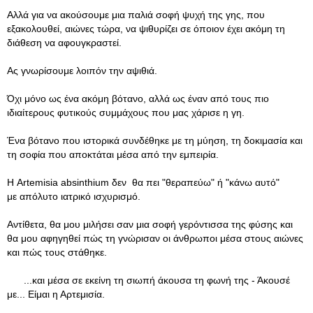
Αλλά για να ακούσουμε μια παλιά σοφή ψυχή της γης, που
εξακολουθεί, αιώνες τώρα, να ψιθυρίζει σε όποιον έχει ακόμη τη
διάθεση να αφουγκραστεί.
Ας γνωρίσουμε λοιπόν την αψιθιά.
Όχι μόνο ως ένα ακόμη βότανο, αλλά ως έναν από τους πιο
ιδιαίτερους φυτικούς συμμάχους που μας χάρισε η γη.
Ένα βότανο που ιστορικά συνδέθηκε με τη μύηση, τη δοκιμασία και
τη σοφία που αποκτάται μέσα από την εμπειρία.
Η Artemisia absinthium δεν θα πει "θεραπεύω" ή "κάνω αυτό"
με απόλυτο ιατρικό ισχυρισμό.
Αντίθετα, θα μου μιλήσει σαν μια σοφή γερόντισσα της φύσης και
θα μου αφηγηθεί πώς τη γνώρισαν οι άνθρωποι μέσα στους αιώνες
και πώς τους στάθηκε.
...και μέσα σε εκείνη τη σιωπή άκουσα τη φωνή της - Άκουσέ
με... Είμαι η Αρτεμισία.