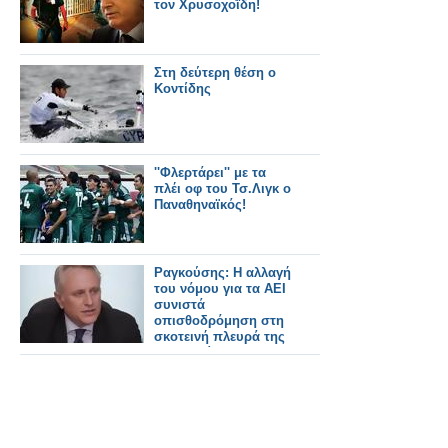
τον Χρυσοχοΐδη!
Στη δεύτερη θέση ο
Κοντίδης
''Φλερτάρει'' με τα
πλέι οφ του Τσ.Λιγκ ο
Παναθηναϊκός!
Ραγκούσης: Η αλλαγή
του νόμου για τα ΑΕΙ
συνιστά
οπισθοδρόμηση στη
σκοτεινή πλευρά της
μεταπολίτευσης