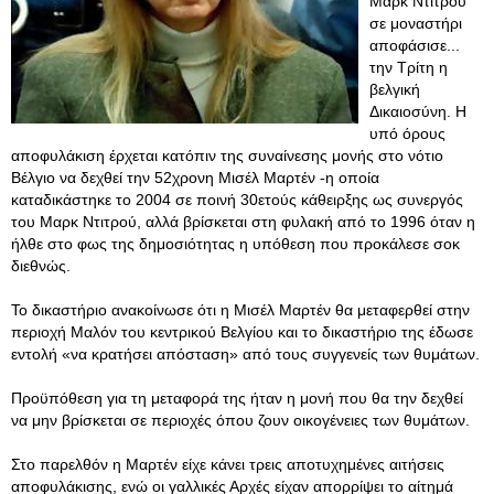
Μαρκ Ντιτρού
σε μοναστήρι
αποφάσισε...
την Τρίτη η
βελγική
Δικαιοσύνη. Η
υπό όρους
αποφυλάκιση έρχεται κατόπιν της συναίνεσης μονής στο νότιο
Βέλγιο να δεχθεί την 52χρονη Μισέλ Μαρτέν -η οποία
καταδικάστηκε το 2004 σε ποινή 30ετούς κάθειρξης ως συνεργός
του Μαρκ Ντιτρού, αλλά βρίσκεται στη φυλακή από το 1996 όταν η
ήλθε στο φως της δημοσιότητας η υπόθεση που προκάλεσε σοκ
διεθνώς.
Το δικαστήριο ανακοίνωσε ότι η Μισέλ Μαρτέν θα μεταφερθεί στην
περιοχή Μαλόν του κεντρικού Βελγίου και το δικαστήριο της έδωσε
εντολή «να κρατήσει απόσταση» από τους συγγενείς των θυμάτων.
Προϋπόθεση για τη μεταφορά της ήταν η μονή που θα την δεχθεί
να μην βρίσκεται σε περιοχές όπου ζουν οικογένειες των θυμάτων.
Στο παρελθόν η Μαρτέν είχε κάνει τρεις αποτυχημένες αιτήσεις
αποφυλάκισης, ενώ οι γαλλικές Αρχές είχαν απορρίψει το αίτημά