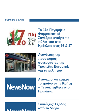
ΣΧΕΤΙΚΑ ΑΡΘΡΑ
Το 17ο Παγκρήτιο
Φαρμακευτικό
Συνέδριο ανοίγει τις
πύλες του στο
Ηράκλειο στις 16 & 17
Μαΐου 2026
Ανανέωση της
προσφοράς
συνεργασίας της
Τράπεζας Eurobank
για τα μέλη του
Πανελλήνιου
Φαρμακευτικού
Αναγκαίο και εφικτό
Συλλόγου για το έτος
το τραίνο στην Κρήτη
2026
– Τι συζητήθηκε στο
Ηράκλειο.
Συντάξεις: Εξοδος
από τα 56 για