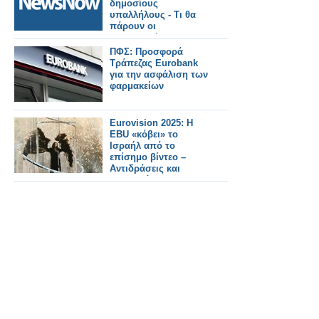
δημοσίους
υπαλλήλους - Τι θα
πάρουν οι
ασφαλισμένοι με 25
ως 40 έτη [πίνακες]
ΠΦΣ: Προσφορά
Τράπεζας Eurobank
για την ασφάλιση των
φαρμακείων
Eurovision 2025: Η
EBU «κόβει» το
Ισραήλ από το
επίσημο βίντεο –
Αντιδράσεις και
σιωπηλός
αποκλεισμός