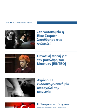
ΠΡΟΗΓΟΥΜΕΝΑ ΑΡΘΡΑ
Στο νοσοκομείο η
Βίκυ Σταμάτη -
λιποθύμησε στις
φυλακές!
Θανατική ποινή για
τον μακελάρη του
Μπάτμαν [BINTEO]
Αγρίνιο: Η
ενδοοικογενειακή βία
απασχολεί την
κοινωνία
Η Τουρκία υπόσχεται