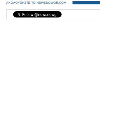
ΑΚΟΛΟΥΘΗΣΤΕ ΤΟ NEWSNOWGR.COM