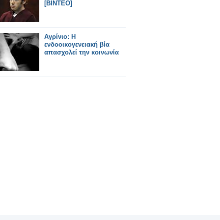
[BINTEO]
Αγρίνιο: Η
ενδοοικογενειακή βία
απασχολεί την κοινωνία