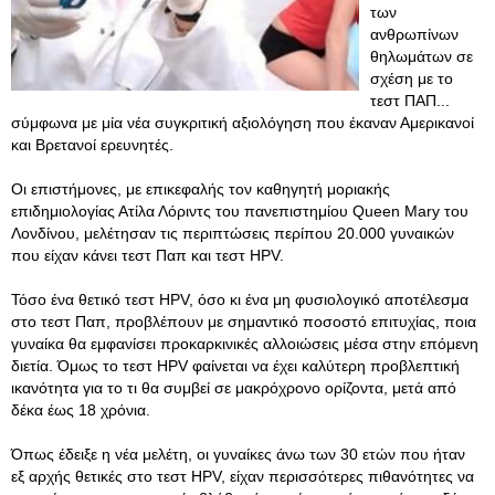
των
ανθρωπίνων
θηλωμάτων σε
σχέση με το
τεστ ΠΑΠ...
σύμφωνα με μία νέα συγκριτική αξιολόγηση που έκαναν Αμερικανοί
και Βρετανοί ερευνητές.
Οι επιστήμονες, με επικεφαλής τον καθηγητή μοριακής
επιδημιολογίας Ατίλα Λόριντς του πανεπιστημίου Queen Mary του
Λονδίνου, μελέτησαν τις περιπτώσεις περίπου 20.000 γυναικών
που είχαν κάνει τεστ Παπ και τεστ HPV.
Τόσο ένα θετικό τεστ HPV, όσο κι ένα μη φυσιολογικό αποτέλεσμα
στο τεστ Παπ, προβλέπουν με σημαντικό ποσοστό επιτυχίας, ποια
γυναίκα θα εμφανίσει προκαρκινικές αλλοιώσεις μέσα στην επόμενη
διετία. Όμως το τεστ HPV φαίνεται να έχει καλύτερη προβλεπτική
ικανότητα για το τι θα συμβεί σε μακρόχρονο ορίζοντα, μετά από
δέκα έως 18 χρόνια.
Όπως έδειξε η νέα μελέτη, οι γυναίκες άνω των 30 ετών που ήταν
εξ αρχής θετικές στο τεστ HPV, είχαν περισσότερες πιθανότητες να