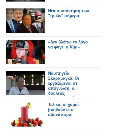
Νέα συντάντηση των
"τριών" σήμερα
«Δεν βλέπω το λόγο
να φύγει ο Κίμι»
Ναυπηγεία
Σκαραμαγκά: Οι
εργαζόμενοι σε
απόγνωση, οι
δουλειές
μισοτελειωμένες
Τελικά, οι χυμοί
βοηθούν στο
αδυνάτισμα;