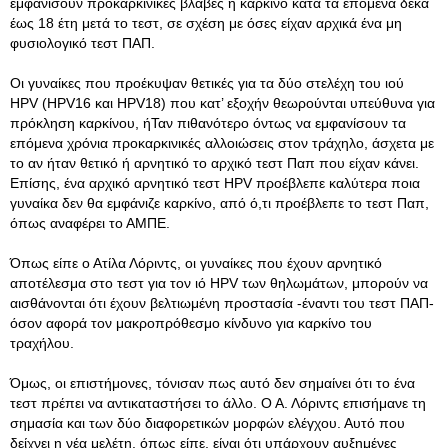
εμφανίσουν προκαρκινικές βλάβες ή καρκίνο κατά τα επόμενα δέκα
έως 18 έτη μετά το τεστ, σε σχέση με όσες είχαν αρχικά ένα μη
φυσιολογικό τεστ ΠΑΠ.
Οι γυναίκες που προέκυψαν θετικές για τα δύο στελέχη του ιού
HPV (HPV16 και HPV18) που κατ’ εξοχήν θεωρούνται υπεύθυνα για
πρόκληση καρκίνου, ήΤαν πιθανότερο όντως να εμφανίσουν τα
επόμενα χρόνια προκαρκινικές αλλοιώσεις στον τράχηλο, άσχετα με
το αν ήταν θετικό ή αρνητικό το αρχικό τεστ Παπ που είχαν κάνει.
Επίσης, ένα αρχικό αρνητικό τεστ HPV προέβλεπε καλύτερα ποια
γυναίκα δεν θα εμφάνιζε καρκίνο, από ό,τι προέβλεπε το τεστ Παπ,
όπως αναφέρει το ΑΜΠΕ.
Όπως είπε ο Ατίλα Λόριντς, οι γυναίκες που έχουν αρνητικό
αποτέλεσμα στο τεστ για τον ιό HPV των θηλωμάτων, μπορούν να
αισθάνονται ότι έχουν βελτιωμένη προστασία -έναντι του τεστ ΠΑΠ-
όσον αφορά τον μακροπρόθεσμο κίνδυνο για καρκίνο του
τραχήλου.
Όμως, οι επιστήμονες, τόνισαν πως αυτό δεν σημαίνει ότι το ένα
τεστ πρέπει να αντικαταστήσει το άλλο. Ο Α. Λόριντς επισήμανε τη
σημασία και των δύο διαφορετικών μορφών ελέγχου. Αυτό που
δείχνει η νέα μελέτη, όπως είπε, είναι ότι υπάρχουν αυξημένες