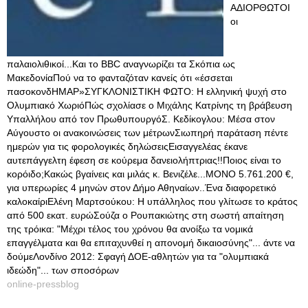
ΑΔΙΟΡΘΩΤΟΙ
οι
παλαιολιθικοί...Και το BBC αναγνωρίζει τα Σκόπια ως
ΜακεδονίαΠού να το φανταζόταν κανείς ότι «έσσεται
πασοκονδΗΜΑΡ»ΣΥΓΚΛΟΝΙΣΤΙΚΗ ΦΩΤΟ: Η ελληνική ψυχή στο
Ολυμπιακό ΧωριόΠώς σχολίασε ο Μιχάλης Κατρίνης τη βράβευση
Υπαλλήλου από τον ΠρωθυπουργόΣ. Κεδίκογλου: Μέσα στον
Αύγουστο οι ανακοινώσεις των μέτρωνΣιωπηρή παράταση πέντε
ημερών για τις φορολογικές δηλώσειςEισαγγελέας έκανε
αυτεπάγγελτη έφεση σε κούρεμα δανειολήπτριας!!Ποιος είναι το
κορόιδο;Κακώς βγαίνεις και μιλάς κ. Βενιζέλε...ΜΟΝΟ 5.761.200 €,
για υπερωρίες 4 μηνών στον Δήμο Αθηναίων..Ένα διαφορετικό
καλοκαίριΕλένη Μαρτσούκου: Η υπάλληλος που γλίτωσε το κράτος
από 500 εκατ. ευρώΣούζα ο Ρουπακιώτης στη σωστή απαίτηση
της τρόικα: "Μέχρι τέλος του χρόνου θα ανοίξω τα νομικά
επαγγέλματα και θα επιταχυνθεί η απονομή δικαιοσύνης"... άντε να
δούμεΛονδίνο 2012: Σφαγή ΔΟΕ-αθλητών για τα "ολυμπιακά
ιδεώδη"... των σποσόρων
online-pressblog