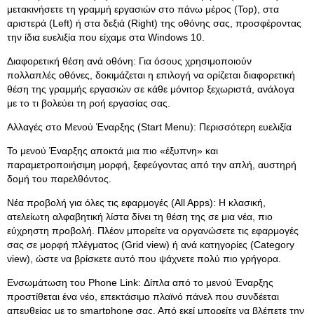
μετακινήσετε τη γραμμή εργασιών στο πάνω μέρος (Top), στα
αριστερά (Left) ή στα δεξιά (Right) της οθόνης σας, προσφέροντας
την ίδια ευελιξία που είχαμε στα Windows 10.
Διαφορετική θέση ανά οθόνη: Για όσους χρησιμοποιούν
πολλαπλές οθόνες, δοκιμάζεται η επιλογή να ορίζεται διαφορετική
θέση της γραμμής εργασιών σε κάθε μόνιτορ ξεχωριστά, ανάλογα
με το τι βολεύει τη ροή εργασίας σας.
Αλλαγές στο Μενού Έναρξης (Start Menu): Περισσότερη ευελιξία
Το μενού Έναρξης αποκτά μια πιο «έξυπνη» και
παραμετροποιήσιμη μορφή, ξεφεύγοντας από την απλή, αυστηρή
δομή του παρελθόντος.
Νέα προβολή για όλες τις εφαρμογές (All Apps): Η κλασική,
ατελείωτη αλφαβητική λίστα δίνει τη θέση της σε μια νέα, πιο
εύχρηστη προβολή. Πλέον μπορείτε να οργανώσετε τις εφαρμογές
σας σε μορφή πλέγματος (Grid view) ή ανά κατηγορίες (Category
view), ώστε να βρίσκετε αυτό που ψάχνετε πολύ πιο γρήγορα.
Ενσωμάτωση του Phone Link: Δίπλα από το μενού Έναρξης
προστίθεται ένα νέο, επεκτάσιμο πλαϊνό πάνελ που συνδέεται
απευθείας με το smartphone σας. Από εκεί μπορείτε να βλέπετε την