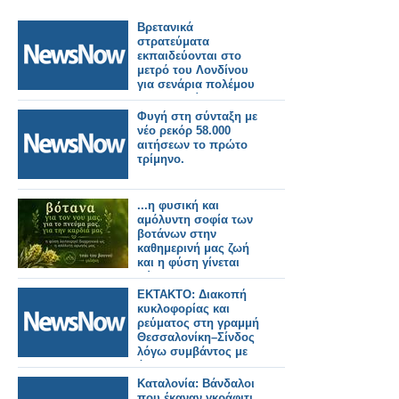
Βρετανικά
στρατεύματα
εκπαιδεύονται στο
μετρό του Λονδίνου
για σενάρια πολέμου
με τη Ρωσία!
Φυγή στη σύνταξη με
νέο ρεκόρ 58.000
αιτήσεων το πρώτο
τρίμηνο.
...η φυσική και
αμόλυντη σοφία των
βοτάνων στην
καθημερινή μας ζωή
και η φύση γίνεται
σύμμαχος του νου και
της ψυχής μας!
ΕΚΤΑΚΤΟ: Διακοπή
κυκλοφορίας και
ρεύματος στη γραμμή
Θεσσαλονίκη–Σίνδος
λόγω συμβάντος με
άτομο.
Καταλονία: Βάνδαλοι
που έκαναν γκράφιτι