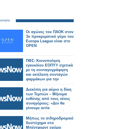
 ΑΡΘΡΑ
Οι αγώνες του ΠΑΟΚ στον
3ο προκριματικό γύρο του
Europa League είναι στο
OPEN
ΠΦΣ: Κοινοποίηση
εγκυκλίου ΕΟΠΥΥ σχετικά
με τη συνταγογράφηση
και εκτέλεση συνταγών
φαρμάκων για την
εξυπηρέτηση των
διακινούμενων πολιτών
Διεκόπη για αύριο η δίκη
των Τεμπών – Μήνυμα
ευθύνης από τους νέους
συνηγόρους: «Δεν θα
γίνουμε αιτία
καθυστέρησης της δίκης»
Μήπως το σιδηροδρομικό
δυστύχημα στο
Μπέντφορντ εγείρει