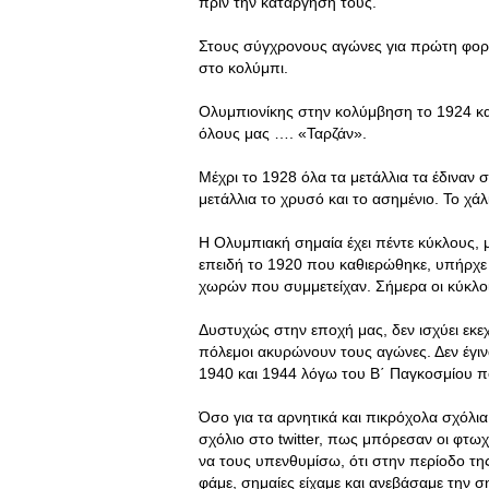
πριν την κατάργησή τους.
Στους σύγχρονους αγώνες για πρώτη φορά 
στο κολύμπι.
Ολυμπιονίκης στην κολύμβηση το 1924 και
όλους μας …. «Ταρζάν».
Μέχρι το 1928 όλα τα μετάλλια τα έδιναν 
μετάλλια το χρυσό και το ασημένιο. Το χά
Η Ολυμπιακή σημαία έχει πέντε κύκλους, μ
επειδή το 1920 που καθιερώθηκε, υπήρχε
χωρών που συμμετείχαν. Σήμερα οι κύκλοι
Δυστυχώς στην εποχή μας, δεν ισχύει εκεχε
πόλεμοι ακυρώνουν τους αγώνες. Δεν έγι
1940 και 1944 λόγω του Β΄ Παγκοσμίου π
Όσο για τα αρνητικά και πικρόχολα σχόλια 
σχόλιο στο twitter, πως μπόρεσαν οι φτω
να τους υπενθυμίσω, ότι στην περίοδο της
φάμε, σημαίες είχαμε και ανεβάσαμε την σ