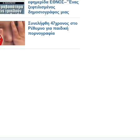
εφημερίδα ΕΘΝΟΣ--"Ένας
ξεφτιλισμένος
δημοσιογράφος μιας
διαπλεκόμενης
εφημερίδας και ένα
Συνελήφθη 47χρονος στο
ρεπορτάζ για τα
Ρέθυμνο για παιδική
σκουπίδια"!!!
πορνογραφία