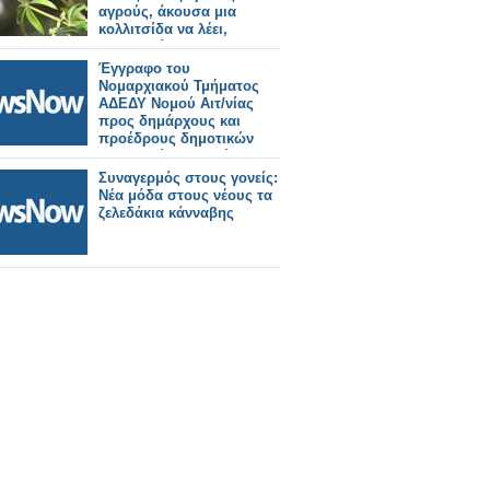
αγρούς, άκουσα μια
κολλιτσίδα να λέει,
απευθυνόμενη στους
ανθρώπους!
Έγγραφο του
Νομαρχιακού Τμήματος
ΑΔΕΔΥ Νομού Αιτ/νίας
προς δημάρχους και
προέδρους δημοτικών
συμβουλίων για λήψη
αποφάσεων των
Συναγερμός στους γονείς:
δημοτικών συμβουλίων
Νέα μόδα στους νέους τα
για την επαναφορά του 13
ζελεδάκια κάνναβης
ου και 14 ου μισθού
στους δημόσιους
υπαλλήλους και στους
συνταξιούχους.