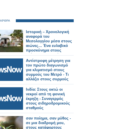
 ΑΡΘΡΑ
Ιστορική – Χρονολογική
αναφορά του
Μεσολογγίου μέσα στους
αιώνες… Ένα ευλαβικό
προσκύνημα στους
αθάνατους νεκρούς… 200
χρόνια μετά, 10 Απριλίου
Αντίστροφη μέτρηση για
1826 – 10 Απριλίου 2026…
τον πρώτο διαγωνισμό
για κλιματισμό στους
συρμούς του Μετρό - Τι
αλλάζει στους συρμούς
Ινδία: Στους οκτώ οι
νεκροί από τη φονική
έκρηξη - Συναγερμός
στους σιδηροδρομικούς
σταθμούς
σαν ποίημα, σαν μύθος -
σε μια διαδρομή μου,
στους κατάφορτους