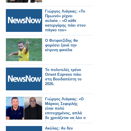
Γιώργος Λιάγκας: «Το
Πρωινό» ρίχνει
αυλαία – «Ο κάθε
κατεργάρης πάει στον
πάγκο του»
Ο Φετφατζίδης θα
φορέσει ξανά την
κίτρινη φανέλα
Το πολυτελές τρένο
Orient Express πάει
στη Βουδαπέστη το
2026.
Γιώργος Λιάγκας: «Ο
Μάρκος Σεφερλής
είναι πολύ
επιτυχημένος, απλά
δε χρειάζεται να λέει ο
ίδιος πόσο καλά
πάει»
Ακύλας: Αν δεν