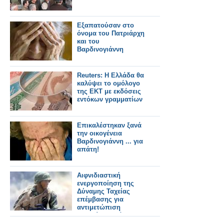
Εξαπατούσαν στο
όνομα του Πατριάρχη
και του
Βαρδινογιάννη
Reuters: Η Ελλάδα θα
καλύψει το ομόλογο
της ΕΚΤ με εκδόσεις
εντόκων γραμματίων
Επικαλέστηκαν ξανά
την οικογένεια
Βαρδινογιάννη ... για
απάτη!
Αιφνιδιαστική
ενεργοποίηση της
Δύναμης Ταχείας
επέμβασης για
αντιμετώπιση
σεναρίου κατάληψης
νησιού