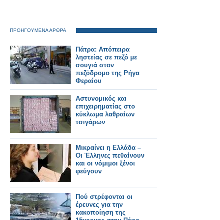
ΠΡΟΗΓΟΥΜΕΝΑ ΑΡΘΡΑ
Πάτρα: Απόπειρα
ληστείας σε πεζό με
σουγιά στον
πεζόδρομο της Ρήγα
Φεραίου
Αστυνομικός και
επιχειρηματίας στο
κύκλωμα λαθραίων
τσιγάρων
Μικραίνει η Ελλάδα –
Οι Έλληνες πεθαίνουν
και οι νόμιμοι ξένοι
φεύγουν
Πού στρέφονται οι
έρευνες για την
κακοποίηση της