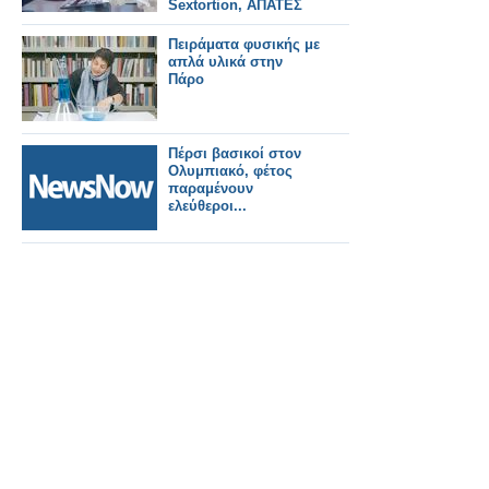
Sextortion, ΑΠΑΤΕΣ
ΜΕ ΚΑΚΟΠΟΙΗΣΗ
ΑΝΗΛΙΚΩΝ
Πειράματα φυσικής με
απλά υλικά στην
Πάρο
Πέρσι βασικοί στον
Ολυμπιακό, φέτος
παραμένουν
ελεύθεροι...