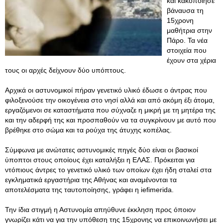
και κακοποίησε
βάναυσα τη
15χρονη
μαθήτρια στην
Πάρο. Τα νέα
στοιχεία που
έχουν στα χέρια
τους οι αρχές δείχνουν δύο υπόπτους.
Αρχικά οι αστυνομικοί πήραν γενετικό υλικό έδωσε ο άντρας που
φιλοξενούσε την οικογένεια στο νησί αλλά και από ακόμη έξι άτομα,
εργαζόμενοι σε καταστήματα που σύχναζε η μικρή με τη μητέρα της
και την αδερφή της και προσπαθούν να τα συγκρίνουν με αυτό που
βρέθηκε στο σώμα και τα ρούχα της άτυχης κοπέλας.
Σύμφωνα με ανώτατες αστυνομικές πηγές δύο είναι οι βασικοί
ύποπτοι στους οποίους έχει καταλήξει η ΕΛΑΣ. Πρόκειται για
ντόπιους άντρες το γενετικό υλικό των οποίων έχει ήδη σταλεί στα
εγκληματικά εργαστήρια της Αθήνας και αναμένονται τα
αποτελέσματα της ταυτοποίησης, γράφει η iefimerida.
Την ίδια στιγμή η Αστυνομία απηύθυνε έκκληση προς όποιον
γνωρίζει κάτι να για την υπόθεση της 15χρονης να επικοινωνήσει με