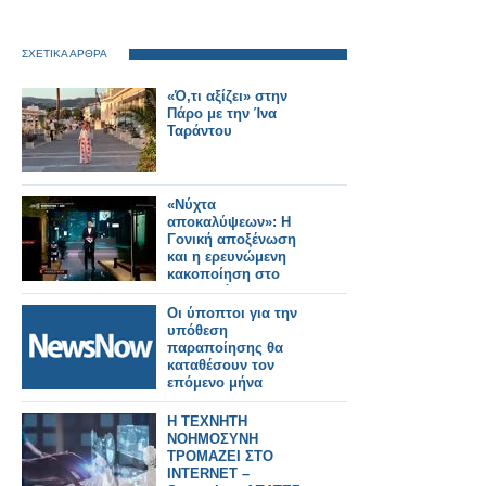
ΣΧΕΤΙΚΑ ΑΡΘΡΑ
«Ό,τι αξίζει» στην
Πάρο με την Ίνα
Ταράντου
«Νύχτα
αποκαλύψεων»: Η
Γονική αποξένωση
και η ερευνώμενη
κακοποίηση στο
μικροσκόπιο της
εκπομπής
Οι ύποπτοι για την
υπόθεση
παραποίησης θα
καταθέσουν τον
επόμενο μήνα
Η ΤΕΧΝΗΤΗ
ΝΟΗΜΟΣΥΝΗ
ΤΡΟΜΑΖΕΙ ΣΤΟ
INTERNET –