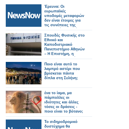
Έρευνα: Οι
ευρωπαϊκές
υποδομές μεταφορών
δεν είναι έτοιμες για
τις συνέπειες της
κλιματικής αλλαγής.
Σπουδές Φυσικής στο
Εθνικό και
Καποδιστριακό
Πανεπιστήμιο Αθηνών
– Η Επιστήμη, η
Έρευνα, η Διεθνής
Αναγνώριση, οι
Ποιο είναι αυτό το
Επαγγελματικές
λαμπρό αστέρι που
Προοπτικές
βρίσκεται πάντα
δίπλα στη Σελήνη;
ένα το ίαμα, μα
πάμπολλες οι
ιδιότητες και άλλες
τόσες οι δράσεις -
ποιο είναι το βότανο;
Το σιδηροδρομικό
δυστύχημα θα