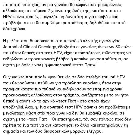
ποσοστό επιτυχίας, αν μια γυναίκα θα εμφανίσει προκαρκινικές
αλλοιώσεις τα επόμενα 2 χρόνια της ζωής της, ωστόσο το τεστ
HPV φαίνεται να έχει μεγαλύτερη δυνατότητα για ακριβέστερη
πρόβλεψη στο τι θα συμβεί μακροπρόθεσμα, δηλαδή έπειτα από
δέκα χρόνια.
Η μελέτη που δημοσιεύεται στο περιοδικό κλινικής ογκολογίας
Journal of Clinical Oncology, έδειξε ότι οι γυναίκες άνω των 30 ετών
που ήταν θετικές στο τεστ HPV, είχαν περισσότερες πιθανότητες να
εκδηλώσουν προκαρκινικές βλάβες ή καρκίνο μακροπρόθεσμα, σε
σχέση με όσες είχαν μη φυσιολογικό «τεστ Παπ».
Οι γυναίκες που προέκυψαν θετικές σε δύο στελέχη του ιού HPV
που θεωρούνται υπεύθυνα για πρόκληση καρκίνου, ήταν στην
πραγματικότητα πιο πιθανό να εκδηλώσουν τα επόμενα χρόνια
προκαρκινικές αλλοιώσεις στον τράχηλο, ανεξάρτητα με το αν ήταν
θετικό ή αρνητικό το αρχικό «τεστ Παπ» στο οποίο είχαν
υποβληθεί. Ακόμη, ένα αρνητικό τεστ HPV φάνηκε ότι προβλέπει με
μεγαλύτερη αξιοπιστία ποια γυναίκα δεν θα εμφάνιζε καρκίνο, σε
σχέση με το «τεστ Παπ». Οι επιστήμονες, τόνισαν πάντως πως δεν
πρέπει το ένα τεστ να αντικαταστήσει το άλλο και επισημαίνουν τη
σημασία και των δύο διαφορετικών μορφών ελέγχου.