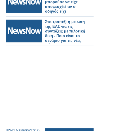
μπορούσε να είχε
αποφευχθεί αν ο
οδηγός είχε
χρησιμοποιήσει το
σύστημα έκτακτης
Στο τραπέζι η μείωση
ανάγκης σύμφωνα με
της ΕΑΣ για τις
έρευνα.
συντάξεις με πιλοτική
δίκη - Ποιο είναι το
σενάριο για τις νέες
κλίμακες.
ΠΡΟΗΓΟΥΜΕΝΑ ΑΡΘΡΑ