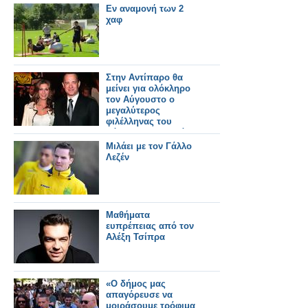
Εν αναμονή των 2
χαφ
Στην Αντίπαρο θα
μείνει για ολόκληρο
τον Αύγουστο ο
μεγαλύτερος
φιλέλληνας του
Χόλιγουντ..Τομ Χάνκς
Μιλάει με τον Γάλλο
Λεζέν
Μαθήματα
ευπρέπειας από τον
Αλέξη Τσίπρα
«Ο δήμος μας
απαγόρευσε να
μοιράσουμε τρόφιμα