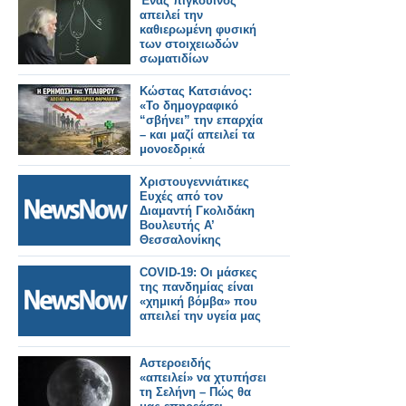
Ένας πιγκουίνος
απειλεί την
καθιερωμένη φυσική
των στοιχειωδών
σωματιδίων
Κώστας Κατσιάνος:
«Το δημογραφικό
“σβήνει” την επαρχία
– και μαζί απειλεί τα
μονοεδρικά
φαρμακεία» (video)
Χριστουγεννιάτικες
Ευχές από τον
Διαμαντή Γκολιδάκη
Βουλευτής Α’
Θεσσαλονίκης
COVID-19: Οι μάσκες
της πανδημίας είναι
«χημική βόμβα» που
απειλεί την υγεία μας
Αστεροειδής
«απειλεί» να χτυπήσει
τη Σελήνη – Πώς θα