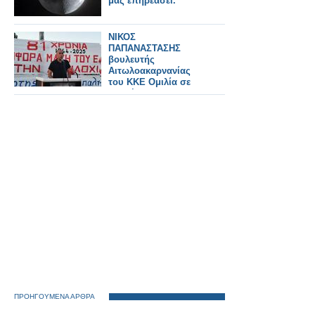
μας επηρεάσει.
ΝΙΚΟΣ
ΠΑΠΑΝΑΣΤΑΣΗΣ
βουλευτής
Αιτωλοακαρνανίας
του ΚΚΕ Ομιλία σε
συγκέντρωση για τα
81 χρόνια από τη
νικηφόρα μάχη του
ΕΛΑΣ απέναντι στα
γερμανικά – ναζιστικά
στρατεύματα κατοχής
ΠΡΟΗΓΟΥΜΕΝΑ ΑΡΘΡΑ