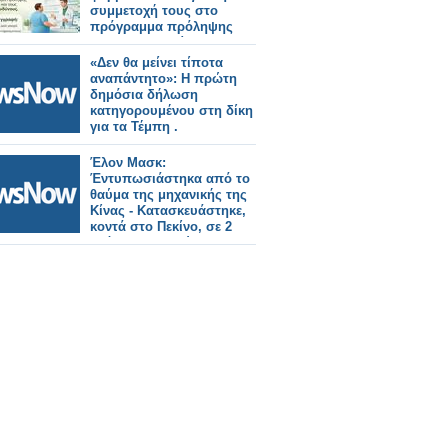
συμμετοχή τους στο
πρόγραμμα πρόληψης
της παχυσαρκίας
«Δεν θα μείνει τίποτα
αναπάντητο»: Η πρώτη
δημόσια δήλωση
κατηγορουμένου στη δίκη
για τα Τέμπη .
Έλον Μασκ:
Έντυπωσιάστηκα από το
θαύμα της μηχανικής της
Κίνας - Κατασκευάστηκε,
κοντά στο Πεκίνο, σε 2
χρόνια ο μεγαλύτερος
σιδηροδρομικός σταθμός
του κόσμου.