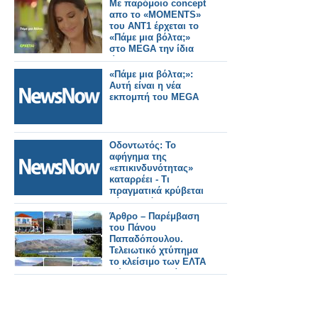
Με παρόμοιο concept
απο το «MOMENTS»
του ΑΝΤ1 έρχεται το
«Πάμε μια βόλτα;»
στο MEGA την ίδια
ώρα
«Πάμε μια βόλτα;»:
Αυτή είναι η νέα
εκπομπή του MEGA
Οδοντωτός: Το
αφήγημα της
«επικινδυνότητας»
καταρρέει - Τι
πραγματικά κρύβεται
πίσω από το
κλείσιμο.
Άρθρο – Παρέμβαση
του Πάνου
Παπαδόπουλου.
Τελειωτικό χτύπημα
το κλείσιμο των ΕΛΤΑ
Μύτικα! Χερσαία
Ζώνη Λιμένα –
Τοποθέτηση νέας
προβλήτας και