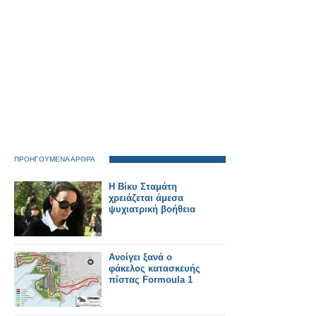
Κοινοτικό Γραφείο,
δεν μπορούν άλλο να
περιμένουν!
ΠΡΟΗΓΟΥΜΕΝΑ ΑΡΘΡΑ
Η Βίκυ Σταμάτη
χρειάζεται άμεσα
ψυχιατρική βοήθεια
Ανοίγει ξανά ο
φάκελος κατασκευής
πίστας Formoula 1