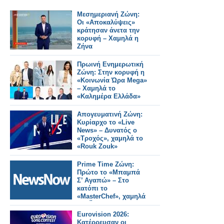
Μεσημεριανή Ζώνη:
Οι «Αποκαλύψεις»
κράτησαν άνετα την
κορυφή – Χαμηλά η
Ζήνα
Πρωινή Ενημερωτική
Ζώνη: Στην κορυφή η
«Κοινωνία Ώρα Mega»
– Χαμηλά το
«Καλημέρα Ελλάδα»
Απογευματινή Ζώνη:
Κυρίαρχο το «Live
News» – Δυνατός ο
«Τροχός», χαμηλά το
«Rouk Zouk»
Prime Time Ζώνη:
Πρώτο το «Μπαμπά
Σ’ Αγαπώ» – Στο
κατόπι το
«MasterChef», χαμηλά
ΣΚΑΪ και Open
Eurovision 2026:
Κατέρρευσαν οι