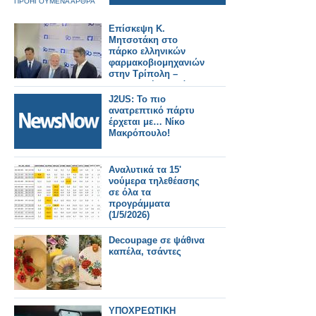
ΠΡΟΗΓΟΥΜΕΝΑ ΑΡΘΡΑ
Επίσκεψη Κ.
Μητσοτάκη στο
πάρκο ελληνικών
φαρμακοβιομηχανιών
στην Τρίπολη –
Παραγωγή φαρμάκων
για όλη την Ευρώπη
J2US: Το πιο
ανατρεπτικό πάρτυ
έρχεται με… Νίκο
Μακρόπουλο!
Αναλυτικά τα 15'
νούμερα τηλεθέασης
σε όλα τα
προγράμματα
(1/5/2026)
Decoupage σε ψάθινα
καπέλα, τσάντες
ΥΠΟΧΡΕΩΤΙΚΗ