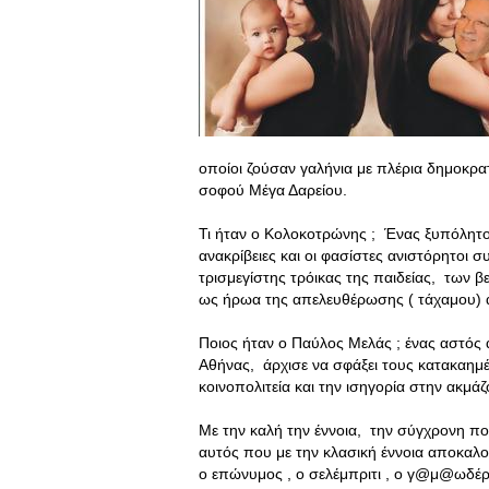
οποίοι ζούσαν γαλήνια με πλέρια δημοκρα
σοφού Μέγα Δαρείου.
Τι ήταν ο Κολοκοτρώνης ; Ένας ξυπόλητος
ανακρίβειες και οι φασίστες ανιστόρητοι
τρισμεγίστης τρόικας της παιδείας, των
ως ήρωα της απελευθέρωσης ( τάχαμου) άν
Ποιος ήταν ο Παύλος Μελάς ; ένας αστός 
Αθήνας, άρχισε να σφάξει τους κατακαημέ
κοινοπολιτεία και την ισηγορία στην ακμά
Με την καλή την έννοια, την σύγχρονη που
αυτός που με την κλασική έννοια αποκαλούμ
ο επώνυμος , ο σελέμπριτι , ο γ@μ@ωδέρ