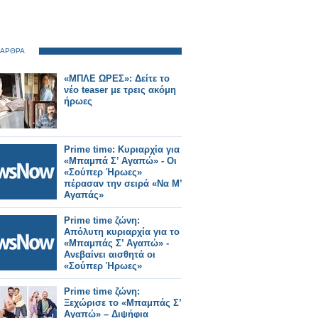
 ΑΡΘΡΑ
«ΜΠΛΕ ΩΡΕΣ»: Δείτε το
νέο teaser με τρεις ακόμη
ήρωες
Prime time: Κυριαρχία για
«Μπαμπά Σ’ Αγαπώ» - Οι
«Σούπερ Ήρωες»
πέρασαν την σειρά «Να Μ’
Αγαπάς»
Prime time ζώνη:
Απόλυτη κυριαρχία για το
«Μπαμπάς Σ’ Αγαπώ» -
Ανεβαίνει αισθητά οι
«Σούπερ Ήρωες»
Prime time ζώνη:
Ξεχώρισε το «Μπαμπάς Σ’
Αγαπώ» – Διψήφια