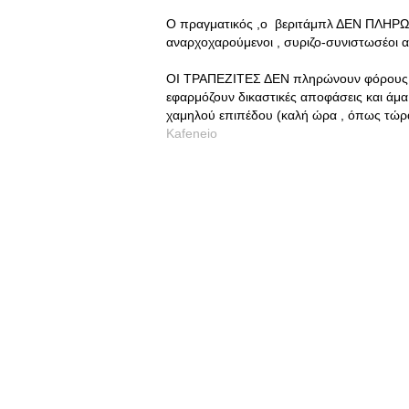
Ο πραγματικός ,ο βεριτάμπλ ΔΕΝ ΠΛΗΡΩΝΩ
αναρχοχαρούμενοι , συριζο-συνιστωσέοι α
ΟΙ ΤΡΑΠΕΖΙΤΕΣ ΔΕΝ πληρώνουν φόρους , 
εφαρμόζουν δικαστικές αποφάσεις και άμα 
χαμηλού επιπέδου (καλή ώρα , όπως τώρα
Kafeneio