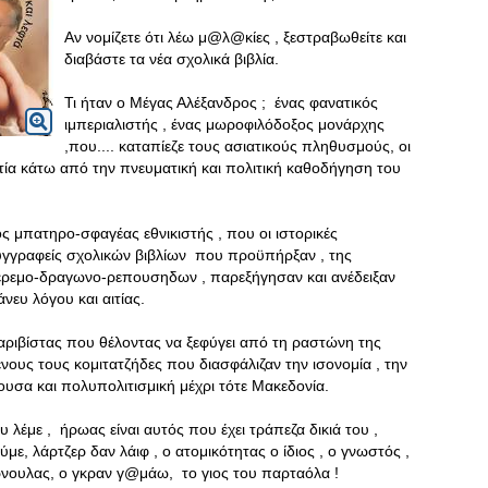
Αν νομίζετε ότι λέω μ@λ@κίες , ξεστραβωθείτε και
διαβάστε τα νέα σχολικά βιβλία.
Τι ήταν ο Μέγας Αλέξανδρος ; ένας φανατικός
ιμπεριαλιστής , ένας μωροφιλόδοξος μονάρχης
,που.... καταπίεζε τους ασιατικούς πληθυσμούς, οι
τία κάτω από την πνευματική και πολιτική καθοδήγηση του
 μπατηρο-σφαγέας εθνικιστής , που οι ιστορικές
 συγγραφείς σχολικών βιβλίων που προϋπήρξαν , της
 βερεμο-δραγωνο-ρεπουσηδων , παρεξήγησαν και ανέδειξαν
ευ λόγου και αιτίας.
αριβίστας που θέλοντας να ξεφύγει από τη ραστώνη της
νους τους κομιτατζήδες που διασφάλιζαν την ισονομία , την
ζουσα και πολυπολιτισμική μέχρι τότε Μακεδονία.
 λέμε , ήρωας είναι αυτός που έχει τράπεζα δικιά του ,
ε, λάρτζερ δαν λάιφ , ο ατομικότητας ο ίδιος , ο γνωστός ,
νουλας, ο γκραν γ@μάω, το γιος του παρταόλα !