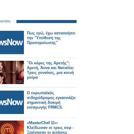
 ΑΡΘΡΑ
Πως εγώ, έχω κατανοήσει
την "Υπόθεση της
Προσομοίωσης"
"Οι κόρες της Αρετής":
Αρετή, Άννα και Ναταλία:
Τρεις γυναίκες, μια κοινή
μοίρα
Ο ευρωπαϊκός
σιδηρόδρομος εγκαινιάζει
σημαντική δοκιμή
εισαγωγής FRMCS.
«MasterChef 11»:
Κλείδωσαν οι τρεις σεφ -
Ξεκίνησαν οι αιτήσεις