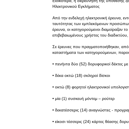
Ειδικότερα, η διερεύνηση της υπόθεσης ξε
Ηλεκτρονικού Εγκλήματος
Από την ενδελεχή ηλεκτρονική έρευνα, εντ
ταυτότητας των εμπλεκόμενων προσώπων
έρευνα, οι κατηγορούμενοι διαμοίραζαν τ
επιβεβαιωμένους χρήστες του διαδικτύου,
Σε έρευνες που πραγματοποιήθηκαν, από σ
καταστήματα των κατηγορούμενων, παρουσ
• πενήντα δύο (52) δορυφορικοί δέκτες μ
• δέκα οκτώ (18) σκληροί δίσκοι
• οκτώ (8) φορητοί ηλεκτρονικοί υπολογισ
• μία (1) συσκευή μόντεμ – ρούτερ
• δεκατέσσερις (14) αναγνώστες - προγρ
• είκοσι τέσσερις (24) κάρτες θέασης δο