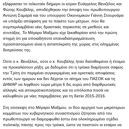
εξέφρασαν το τελευταίο διήμερο οι κύριοι Ευάγγελος Βενιζέλος και
Φώτης Κουβέλης, αποδέχθηκαν την άποψη του πρωθυπουργού
Αντώνη Σαμαρά και του υπουργού Οικονομικών Γιάννη Στουρνάρα
να υπάρξει απόφαση για το πακέτο των μέτρων, που θα
συμπεριλαμβάνει νέες δραστικές περικοπές σε μισθούς και
συντάξεις
. Το Μέγαρο Μαξίμου είχε ξεκαθαρίσει από την πρώτη
στιγμή ότι για οποιαδήποτε επαναδιαπραγμάτευση
προαπαιτούμενο είναι η ανταπόκριση της χώρας στις ειλημμένες
δεσμεύσεις της.
Ούτε ο κ. Βενιζέλος, ούτε ο κ. Κουβέλης ήταν διατεθειμένοι ή έτοιμοι
να προκαλέσουν ρήξη, με δεδομένο ότι η τρόικα διαμήνυσε σαφώς
την Τρίτη ότι περιμένει συγκεκριμένες και οριστικές αποφάσεις
εντός των ημερών και δεν δέχεται το αίτημα του ΠΑΣΟΚ και τη
ΔΗΜΑΡ να ληφθούν τώρα μέτρα 6 δις ευρώ από διαρθρωτικές
αλλαγές και αποκρατικοποιήσεις και τα υπόλοιπα ποσά να
καλυφθούν με νέες παρεμβάσεις για τη διετία 2015-2016.
Στη σύσκεψη στο Μέγαρο Μαξίμου, οι δύο αρχηγοί των μικρότερων
κομμάτων του κυβερνητικού συνασπισμού ζήτησαν από τον
πρωθυπουργό να διαμορφωθεί έστω ένα ολοκληρωμένο σχέδιο
πολιτικής πίεσης προς την τρόικα, ώστε να πειστούν οι εταίροι να