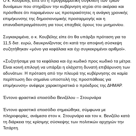
Ο κ. Κουβέλης είπε ότι η προγραμματική σύγκλιση των τριών
δυνάμεων που στηρίζουν την κυβέρνηση ισχύει στο ακέραιο και
πρόσθεσε ότι παραμένουν ως προτεραιότητες η ανάγκη χρονικής
επιμήκυνσης της δημοσιονομικής προσαρμογής και η
επαναδιαπραγμάτευση για τους επαχθείς όρους του μνημονίου.
Συγκεκριμένα, ο κ. Κουβέλης είπε ότι θα υπάρξει πρόταση για τα
11,5 δισ. ευρώ, διευκρινίζοντας ότι κατά την αποψινή σύσκεψη
συζητήθηκαν «μόνο για κεφάλαια και όχι συγκεκριμένοι αριθμοί».
«Συζητήσαμε για τα κεφάλαια και όχι κωδικό προς κωδικό τα μέτρα.
Είναι κοινή επιλογή να υπάρξει η ελάχιστη δυνατή επιβάρυνση των
αδυνάτων. Η πρόταση από την πλευρά της κυβέρνησης σε καμία
περίπτωση δεν σημαίνει υποστολή της προσπάθειας για
επιμήκυνση» ανέφερε χαρακτηριστικά ο πρόεδρος της ΔΗΜΑΡ.
Έντονο φραστικό επεισόδιο Βενιζέλου – Στουρνάρα
Έντονο φραστικό επεισόδιο σημειώθηκε, σύμφωνα με
πληροφορίες, ανάμεσα στον κ. Στουρνάρα και τον κ. Βενιζέλο κατά
τη διάρκεια της κρίσιμης σύσκεψης των πολιτικών αρχηγών την
Τετάρτη.