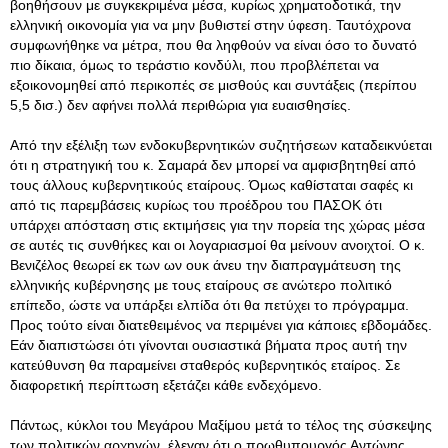
βοηθήσουν με συγκεκριμένα μέσα, κυρίως χρηματοδοτικά, την
ελληνική οικονομία για να μην βυθιστεί στην ύφεση. Ταυτόχρονα
συμφωνήθηκε να μέτρα, που θα ληφθούν να είναι όσο το δυνατό
πιο δίκαια, όμως το τεράστιο κονδύλι, που προβλέπεται να
εξοικονομηθεί από περικοπές σε μισθούς και συντάξεις (περίπου
5,5 δισ.) δεν αφήνει πολλά περιθώρια για ευαισθησίες.
Από την εξέλιξη των ενδοκυβερνητικών συζητήσεων καταδεικνύεται
ότι η στρατηγική του κ. Σαμαρά δεν μπορεί να αμφισβητηθεί από
τους άλλους κυβερνητικούς εταίρους. Όμως καθίσταται σαφές κι
από τις παρεμβάσεις κυρίως του προέδρου του ΠΑΣΟΚ ότι
υπάρχει απόσταση στις εκτιμήσεις για την πορεία της χώρας μέσα
σε αυτές τις συνθήκες και οι λογαριασμοί θα μείνουν ανοιχτοί. Ο κ.
Βενιζέλος θεωρεί εκ των ων ουκ άνευ την διαπραγμάτευση της
ελληνικής κυβέρνησης με τους εταίρους σε ανώτερο πολιτικό
επίπεδο, ώστε να υπάρξει ελπίδα ότι θα πετύχει το πρόγραμμα.
Προς τούτο είναι διατεθειμένος να περιμένει για κάποιες εβδομάδες.
Εάν διαπιστώσει ότι γίνονται ουσιαστικά βήματα προς αυτή την
κατεύθυνση θα παραμείνει σταθερός κυβερνητικός εταίρος. Σε
διαφορετική περίπτωση εξετάζει κάθε ενδεχόμενο.
Πάντως, κύκλοι του Μεγάρου Μαξίμου μετά το τέλος της σύσκεψης
των πολιτικών αρχηγών, έλεγαν ότι ο πρωθυπουργός Αντώνης