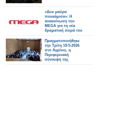
«Δυο μαύρα
πουκάμισα»: Η
ανακοίνωση του
MEGA για τη νέα
δραματική σειρά του
Πραγματοποιήθηκε
την Τρίτη 19-5-2026
στο Αγρίνιο, η
Περιφερειακή
σύσκεψη της
Συντονιστικής
Επιτροπής Αγώνα
(Σ.Ε.Α) των
συνταξιουχικων
οργανώσεων στην
αίθουσα τού ΕΚΑ