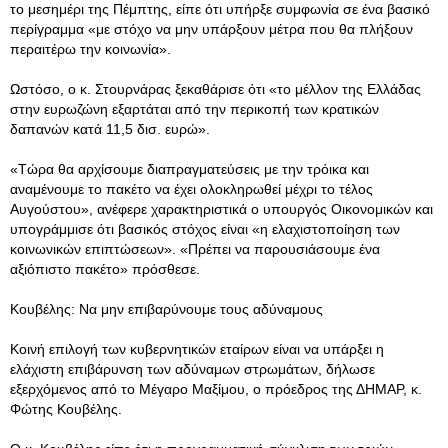
το μεσημέρι της Πέμπτης, είπε ότι υπήρξε συμφωνία σε ένα βασικό
περίγραμμα «με στόχο να μην υπάρξουν μέτρα που θα πλήξουν
περαιτέρω την κοινωνία».
Ωστόσο, ο κ. Στουρνάρας ξεκαθάρισε ότι «το μέλλον της Ελλάδας
στην ευρωζώνη εξαρτάται από την περικοπή των κρατικών
δαπανών κατά 11,5 δισ. ευρώ».
«Τώρα θα αρχίσουμε διαπραγματεύσεις με την τρόικα και
αναμένουμε το πακέτο να έχει ολοκληρωθεί μέχρι το τέλος
Αυγούστου», ανέφερε χαρακτηριστικά ο υπουργός Οικονομικών και
υπογράμμισε ότι βασικός στόχος είναι «η ελαχιστοποίηση των
κοινωνικών επιπτώσεων». «Πρέπει να παρουσιάσουμε ένα
αξιόπιστο πακέτο» πρόσθεσε.
Κουβέλης: Να μην επιβαρύνουμε τους αδύναμους
Κοινή επιλογή των κυβερνητικών εταίρων είναι να υπάρξει η
ελάχιστη επιβάρυνση των αδύναμων στρωμάτων, δήλωσε
εξερχόμενος από το Μέγαρο Μαξίμου, ο πρόεδρος της ΔΗΜΑΡ, κ.
Φώτης Κουβέλης.