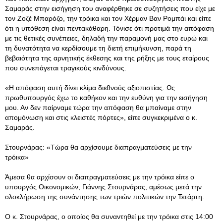
Σαμαράς στην εισήγηση του αναφέρθηκε σε συζητήσεις που είχε με
τον Ζοζέ Μπαρόζο, την τρόικα και τον Χέρμαν Βαν Ρομπάι και είπε
ότι η υπόθεση είναι πεντακάθαρη. Τόνισε ότι προτιμά την απόφαση
με τις θετικές συνέπειες, δηλαδή την παραμονή μας στο ευρώ και
τη δυνατότητα να κερδίσουμε τη διετή επιμήκυνση, παρά τη
βεβαιότητα της αρνητικής έκθεσης και της ρήξης με τους εταίρους
που συνεπάγεται τραγικούς κινδύνους.
«Η απόφαση αυτή δίνει κλίμα διεθνούς αξιοπιστίας. Ως
πρωθυπουργός έχω το καθήκον και την ευθύνη για την εισήγηση
μου. Αν δεν παίρναμε τώρα την απόφαση θα μπαίναμε στην
απομόνωση και στις κλειστές πόρτες», είπε συγκεκριμένα ο κ.
Σαμαράς.
Στουρνάρας: «Τώρα θα αρχίσουμε διαπραγματεύσεις με την
τρόικα»
Άμεσα θα αρχίσουν οι διαπραγματεύσεις με την τρόικα είπε ο
υπουργός Οικονομικών, Γιάννης Στουρνάρας, αμέσως μετά την
ολοκλήρωση της συνάντησης των τριών πολιτικών την Τετάρτη.
Ο κ. Στουρνάρας, ο οποίος θα συναντηθεί με την τρόικα στις 14:00