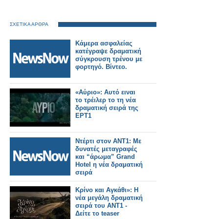
ΣΧΕΤΙΚΑ ΑΡΘΡΑ
Κάμερα ασφαλείας
κατέγραψε δραματική
σύγκρουση τρένου με
φορτηγό. Βίντεο.
«Αύριο»: Αυτό ειναι
το τρέιλερ το τη νέα
δραματική σειρά της
ΕΡΤ1
Ντέρτι στον ΑΝΤ1: Με
δυνατές μεταγραφές
και “άρωμα” Grand
Hotel η νέα δραματική
σειρά
Κρίνο και Αγκάθι»: Η
νέα μεγάλη δραματική
σειρά του ΑΝΤ1 -
Δείτε το teaser