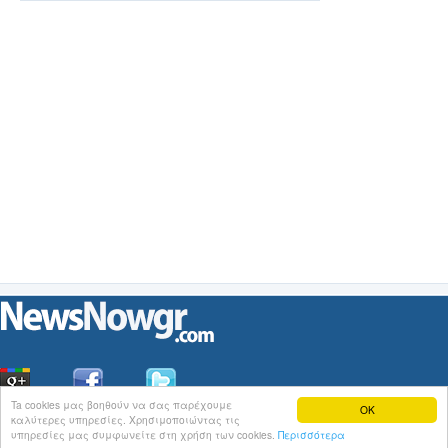
Ta cookies μας βοηθούν να σας παρέχουμε
OK
καλύτερες υπηρεσίες. Χρησιμοποιώντας τις
Οι
Ειδήσεις
του NewsNowgr.com στο
iNews
υπηρεσίες μας συμφωνείτε στη χρήση των cookies.
Περισσότερα
Σχετικά με το NewsNowgr.com | Αποποίηση Ευθυνών | Διαγραφή ή Τροποποίηση Άρθρων | 