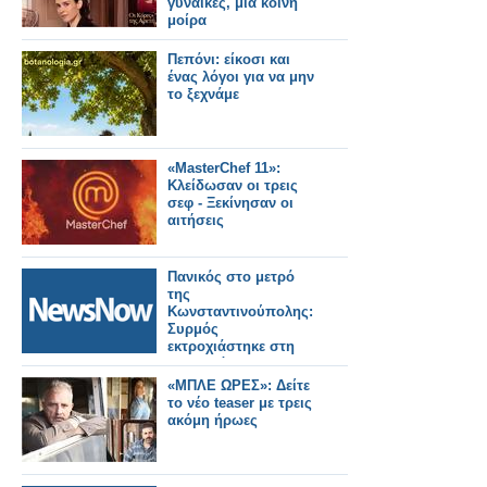
γυναίκες, μια κοινή
μοίρα
Πεπόνι: είκοσι και
ένας λόγοι για να μην
το ξεχνάμε
«MasterChef 11»:
Κλείδωσαν οι τρεις
σεφ - Ξεκίνησαν οι
αιτήσεις
Πανικός στο μετρό
της
Κωνσταντινούπολης:
Συρμός
εκτροχιάστηκε στη
Χαλκηδόνα – Τρεις
τραυματίες.
«ΜΠΛΕ ΩΡΕΣ»: Δείτε
το νέο teaser με τρεις
ακόμη ήρωες