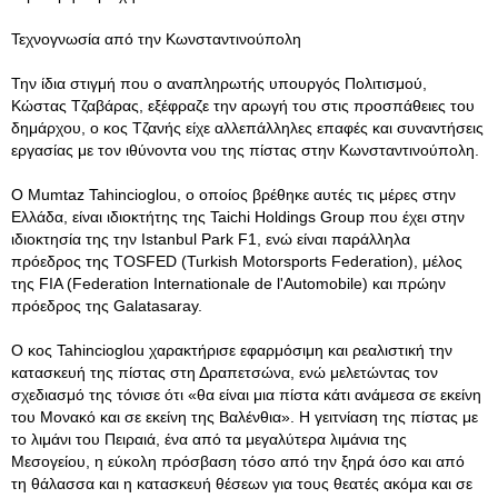
Τεχνογνωσία από την Κωνσταντινούπολη
Την ίδια στιγμή που ο αναπληρωτής υπουργός Πολιτισμού,
Κώστας Τζαβάρας, εξέφραζε την αρωγή του στις προσπάθειες του
δημάρχου, ο κος Τζανής είχε αλλεπάλληλες επαφές και συναντήσεις
εργασίας με τον ιθύνοντα νου της πίστας στην Κωνσταντινούπολη.
Ο Mumtaz Tahincioglou, ο οποίος βρέθηκε αυτές τις μέρες στην
Ελλάδα, είναι ιδιοκτήτης της Taichi Holdings Group που έχει στην
ιδιοκτησία της την Istanbul Park F1, ενώ είναι παράλληλα
πρόεδρος της TOSFED (Turkish Motorsports Federation), μέλος
της FIA (Federation Internationale de l'Automobile) και πρώην
πρόεδρος της Galatasaray.
Ο κος Tahincioglou χαρακτήρισε εφαρμόσιμη και ρεαλιστική την
κατασκευή της πίστας στη Δραπετσώνα, ενώ μελετώντας τον
σχεδιασμό της τόνισε ότι «θα είναι μια πίστα κάτι ανάμεσα σε εκείνη
του Μονακό και σε εκείνη της Βαλένθια». Η γειτνίαση της πίστας με
το λιμάνι του Πειραιά, ένα από τα μεγαλύτερα λιμάνια της
Μεσογείου, η εύκολη πρόσβαση τόσο από την ξηρά όσο και από
τη θάλασσα και η κατασκευή θέσεων για τους θεατές ακόμα και σε