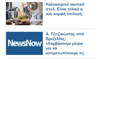
Καλοκαιρινό ναυτικό
στυλ. Είναι τελικά η
πιο κομψή επιλογή;
Α. Τζιτζικώστας από
Βρυξέλλες:
«Λαμβάνουμε μέτρα
για να
αντιμετωπίσουμε τις
επιπτώσεις στον
τομέα των μεταφορών
και τα καύσιμα από
την κρίση στη Μέση
Ανατολή»