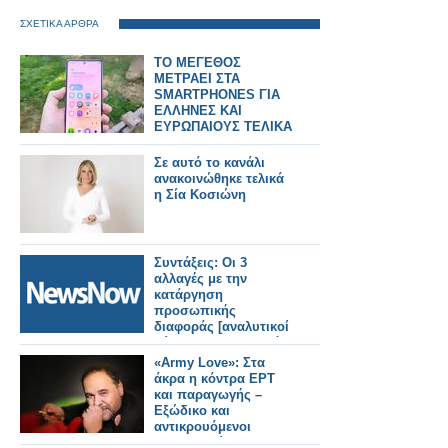
ΣΧΕΤΙΚΑ ΑΡΘΡΑ
ΤΟ ΜΕΓΕΘΟΣ
ΜΕΤΡΑΕΙ ΣΤΑ
SMARTPHONES ΓΙΑ
ΕΛΛΗΝΕΣ ΚΑΙ
ΕΥΡΩΠΑΙΟΥΣ ΤΕΛΙΚΑ
Σε αυτό το κανάλι
ανακοινώθηκε τελικά
η Σία Κοσιώνη
Συντάξεις: Οι 3
αλλαγές με την
κατάργηση
προσωπικής
διαφοράς [αναλυτικοί
πίνακες με τα τελικά
ποσά για όλα τα
«Army Love»: Στα
ταμεία.
άκρα η κόντρα ΕΡΤ
και παραγωγής –
Εξώδικο και
αντικρουόμενοι
ισχυρισμοί