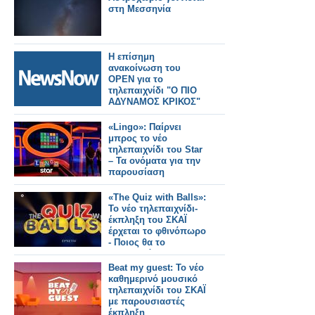
στη Μεσσηνία
Η επίσημη
ανακοίνωση του
OPEN για το
τηλεπαιχνίδι "Ο ΠΙΟ
ΑΔΥΝΑΜΟΣ ΚΡΙΚΟΣ"
«Lingo»: Παίρνει
μπρος το νέο
τηλεπαιχνίδι του Star
– Τα ονόματα για την
παρουσίαση
«The Quiz with Balls»:
Το νέο τηλεπαιχνίδι-
έκπληξη του ΣΚΑΪ
έρχεται το φθινόπωρο
- Ποιος θα το
παρουσιάζει;
Beat my guest: Το νέο
καθημερινό μουσικό
τηλεπαιχνίδι του ΣΚΑΪ
με παρουσιαστές
έκπληξη