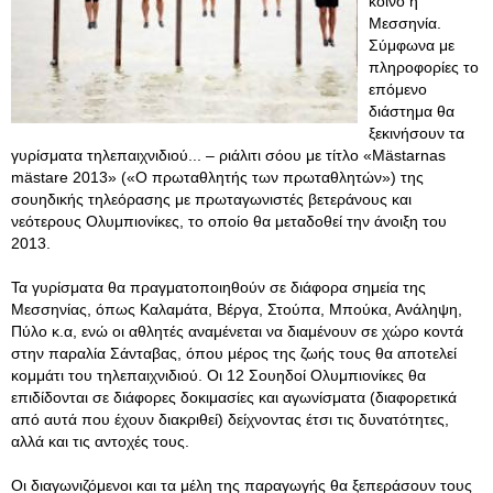
κοινό η
Μεσσηνία.
Σύμφωνα με
πληροφορίες το
επόμενο
διάστημα θα
ξεκινήσουν τα
γυρίσματα τηλεπαιχνιδιού... – ριάλιτι σόου με τίτλο «Mästarnas
mästare 2013» («Ο πρωταθλητής των πρωταθλητών») της
σουηδικής τηλεόρασης με πρωταγωνιστές βετεράνους και
νεότερους Ολυμπιονίκες, το οποίο θα μεταδοθεί την άνοιξη του
2013.
Τα γυρίσματα θα πραγματοποιηθούν σε διάφορα σημεία της
Μεσσηνίας, όπως Καλαμάτα, Βέργα, Στούπα, Μπούκα, Ανάληψη,
Πύλο κ.α, ενώ οι αθλητές αναμένεται να διαμένουν σε χώρο κοντά
στην παραλία Σάνταβας, όπου μέρος της ζωής τους θα αποτελεί
κομμάτι του τηλεπαιχνιδιού. Οι 12 Σουηδοί Ολυμπιονίκες θα
επιδίδονται σε διάφορες δοκιμασίες και αγωνίσματα (διαφορετικά
από αυτά που έχουν διακριθεί) δείχνοντας έτσι τις δυνατότητες,
αλλά και τις αντοχές τους.
Οι διαγωνιζόμενοι και τα μέλη της παραγωγής θα ξεπεράσουν τους