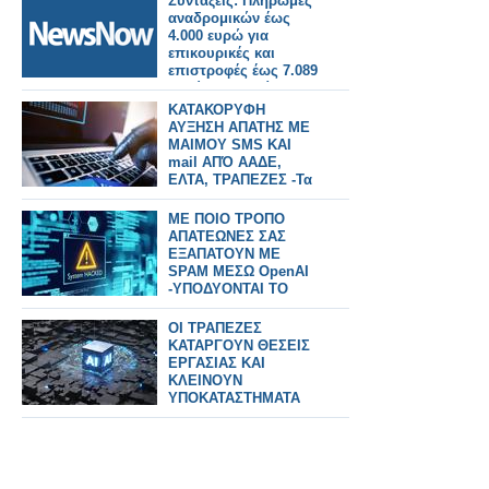
Συντάξεις: Πληρωμές
Αλληλεπιδράσεις
αναδρομικών έως
4.000 ευρώ για
επικουρικές και
επιστροφές έως 7.089
ευρώ για χηρείας - Οι
δικαιούχοι ανά
ΚΑΤΑΚΟΡΥΦΗ
κατηγορία.
ΑΥΞΗΣΗ ΑΠΑΤΗΣ ΜΕ
ΜΑΙΜΟΥ SMS ΚΑΙ
mail ΑΠΌ ΑΑΔΕ,
ΕΛΤΑ, ΤΡΑΠΕΖΕΣ -Τα
«ΨΑΡΩΤΙΚΑ»
ΜΗΝΥΜΑΤΑ ΚΑΙ ΟΙ
ΜΕ ΠΟΙΟ ΤΡΟΠΟ
ΠΑΓΙΔΕΣ
ΑΠΑΤΕΩΝΕΣ ΣΑΣ
ΕΞΑΠΑΤΟΥΝ ΜΕ
SPAM ΜΕΣΩ OpenAI
-ΥΠΟΔΥΟΝΤΑΙ ΤΟ
GOV.GR ΚΑΙ
ΤΡΑΠΕΖΕΣ
ΟΙ ΤΡΑΠΕΖΕΣ
ΚΑΤΑΡΓΟΥΝ ΘΕΣΕΙΣ
ΕΡΓΑΣΙΑΣ ΚΑΙ
ΚΛΕΙΝΟΥΝ
ΥΠΟΚΑΤΑΣΤΗΜΑΤΑ
ΩΣ ΤΟ 2030 ΛΟΓΩ Α.Ι.