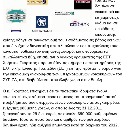
τραπεζικών
δανείων σε
νοικοκυριά και
επιχειρήσεις),
ακόμα και σε
περιόδους
οικονομικής
κρίσης οδηγεί σε ανακατανομή του εισοδήματος εις βάρος εκείνων
που δεν έχουν δανειστεί ή αποπληρώνουν τις υποχρεώσεις τους
κανονικά, νοθεύει τον υγιή ανταγωνισμό, και υπονομεύει τα
συναλλακτικά ήθη, επισήμανε ο γενικός γραμματέας της ΕΕΤ
Χρήστος Γκόρτσος παρουσιάζοντας σήμερα τις παρατηρήσεις της
Ελληνικής Ένωσης Τραπεζών (ΕΕΤ) επί της πρότασης νόμου «για
την οικονομική ανακούφιση των υπερχρεωμένων νοικοκυριών» του
ΣΥΡΙΖΑ, στη διαβούλευση που έλαβε χώρα στην Βουλή.
Ο κ. Γκόρτσος επισήμανε ότι τα πιστωτικά ιδρύματα έχουν
επωμιστεί μέχρι σήμερα τεράστιο μέρος του πραγματικού αυτού
προβλήματος των υπερχρεωμένων νοικοκυριών με συγκεκριμένες
ενέργειες ρύθμισης χρεών, οι οποίες έως τις 31.12.2011
ξεπερνούσαν τα 29 δισ. ευρώ, σε σύνολο 690.000 ρυθμισμένων
δανείων. Τόσο τα ποσά όσο και ο αριθμός των ρυθμισμένων
δανείων έχουν ήδη αυξηθεί σημαντικά κατά τη διάρκεια του 2012.