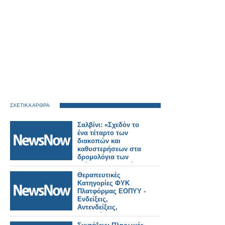
ΣΧΕΤΙΚΑ ΑΡΘΡΑ
Σαλβίνι: «Σχεδόν το
ένα τέταρτο των
διακοπών και
καθυστερήσεων στα
δρομολόγια των
τρένων προκαλούνται
από ζημιές ή
Θεραπευτικές
κακόβουλες
Κατηγορίες ΦΥΚ
ενέργειες».
Πλατφόρμας ΕΟΠΥΥ -
Ενδείξεις,
Αντενδείξεις,
Ανεπιθύμητες
ενέργειες,