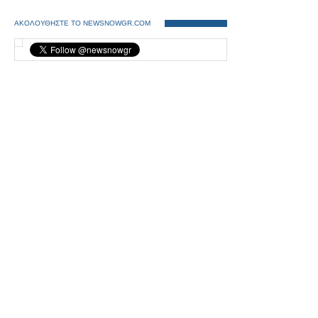
ΑΚΟΛΟΥΘΗΣΤΕ ΤΟ NEWSNOWGR.COM