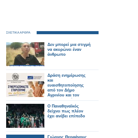
ΣΧΕΤΙΚΑ ΑΡΘΡΑ
Δεν μπορεί μια στιγμή
να ακυρώνει έναν
άνθρωπο
Δράση ενημέρωσης
και
ευαισθητοποίησης
από τον Δήμο
Αγρινίου και τον
ΣΕΕΔΑ με μήνυμα
«Συνεργαζόμαστε –
Ο Παναθηναϊκός
Στηρίζουμε τον
δείχνει πως πλέον
άνθρωπο»
έχει ανέβει επίπεδο
Γιώργος Θεοφάνους