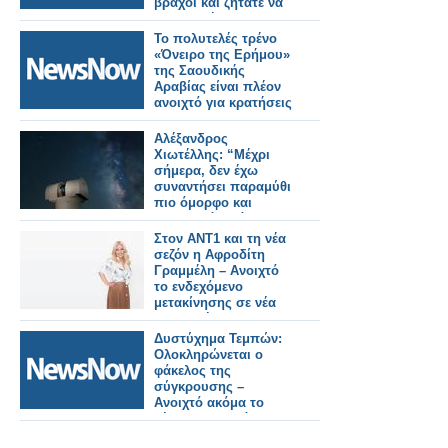
βράχοι και ζητάτε να
τον κρατήσουμε
ανοιχτό.
Το πολυτελές τρένο
«Όνειρο της Ερήμου»
της Σαουδικής
Αραβίας είναι πλέον
ανοιχτό για κρατήσεις
Αλέξανδρος
Χιωτέλλης: “Μέχρι
σήμερα, δεν έχω
συναντήσει παραμύθι
πιο όμορφο και
μαγευτικό από το
ανοιχτό βιβλίο του
Στον ΑΝΤ1 και τη νέα
Σύμπαντος”
σεζόν η Αφροδίτη
Γραμμέλη – Ανοιχτό
το ενδεχόμενο
μετακίνησης σε νέα
εκπομπή
Δυστύχημα Τεμπών:
Ολοκληρώνεται ο
φάκελος της
σύγκρουσης –
Ανοιχτό ακόμα το
θέμα της φωτιάς