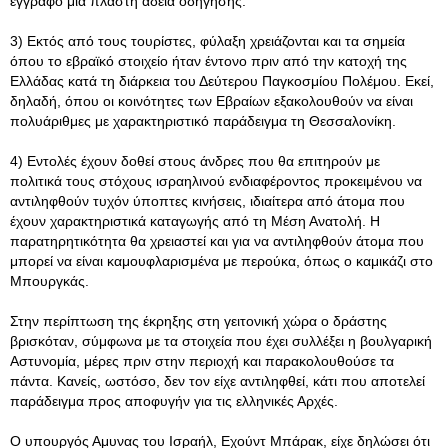
έγγραφο μια πλαστή άδεια οδήγησης.
3) Εκτός από τους τουρίστες, φύλαξη χρειάζονται και τα σημεία
όπου το εβραϊκό στοιχείο ήταν έντονο πριν από την κατοχή της
Ελλάδας κατά τη διάρκεια του Δεύτερου Παγκοσμίου Πολέμου. Εκεί,
δηλαδή, όπου οι κοινότητες των Εβραίων εξακολουθούν να είναι
πολυάριθμες με χαρακτηριστικό παράδειγμα τη Θεσσαλονίκη.
4) Εντολές έχουν δοθεί στους άνδρες που θα επιτηρούν με
πολιτικά τους στόχους ισραηλινού ενδιαφέροντος προκειμένου να
αντιληφθούν τυχόν ύποπτες κινήσεις, ιδιαίτερα από άτομα που
έχουν χαρακτηριστικά καταγωγής από τη Μέση Ανατολή. Η
παρατηρητικότητα θα χρειαστεί και για να αντιληφθούν άτομα που
μπορεί να είναι καμουφλαρισμένα με περούκα, όπως ο καμικάζι στο
Μπουργκάς.
Στην περίπτωση της έκρηξης στη γειτονική χώρα ο δράστης
βρισκόταν, σύμφωνα με τα στοιχεία που έχει συλλέξει η βουλγαρική
Αστυνομία, μέρες πριν στην περιοχή και παρακολουθούσε τα
πάντα. Κανείς, ωστόσο, δεν τον είχε αντιληφθεί, κάτι που αποτελεί
παράδειγμα προς αποφυγήν για τις ελληνικές Αρχές.
Ο υπουργός Αμυνας του Ισραήλ, Εχούντ Μπάρακ, είχε δηλώσει ότι