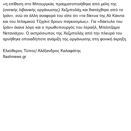
«η επίθεση στο Μπουργκάς πραγματοποιήθηκε από μέλη της
(σιιτικής λιβανικής οργάνωσης) Χεζμπολάχ και διατάχθηκε από το
Ιράν», ενώ σε άλλη αναφορά του είπε ότι «τα δίκτυα της Αλ Κάιντα
και του Ισλαμικού Τζιχάντ δρουν παγκοσμίως». Για «δάκτυλο του
Ιράν» έκανε λόγο και ο πρωθυπουργός του Ισραήλ, Μπέντζαμιν
Νετανιάχου. Ο εκπρόσωπος της Χεζμπολάχ από την πλευρά του
αρνήθηκε οποιαδήποτε ανάμιξη της οργάνωσης στη φονική έκρηξη.
Ελεύθερος Τύπος/ Αλέξανδρος Καλαφάτης
flashnews.gr