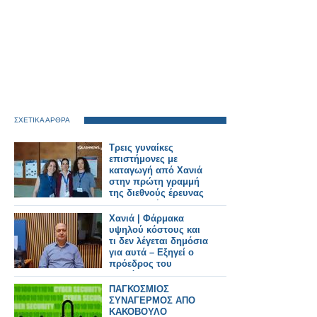
ΣΧΕΤΙΚΑ ΑΡΘΡΑ
Τρεις γυναίκες
επιστήμονες με
καταγωγή από Χανιά
στην πρώτη γραμμή
της διεθνούς έρευνας
στη φυσική
Χανιά | Φάρμακα
υψηλού κόστους και
τι δεν λέγεται δημόσια
για αυτά – Εξηγεί ο
πρόεδρος του
Συλλόγου
Φαρμακοποιών
ΠΑΓΚΟΣΜΙΟΣ
Μανώλης
ΣΥΝΑΓΕΡΜΟΣ ΑΠΟ
Κατσαράκης
ΚΑΚΟΒΟΥΛΟ