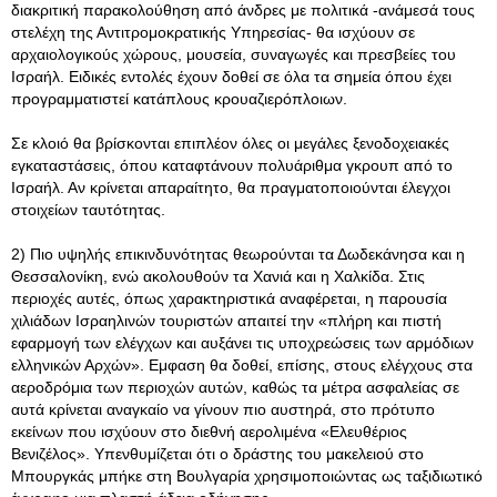
διακριτική παρακολούθηση από άνδρες με πολιτικά -ανάμεσά τους
στελέχη της Αντιτρομοκρατικής Υπηρεσίας- θα ισχύουν σε
αρχαιολογικούς χώρους, μουσεία, συναγωγές και πρεσβείες του
Ισραήλ. Ειδικές εντολές έχουν δοθεί σε όλα τα σημεία όπου έχει
προγραμματιστεί κατάπλους κρουαζιερόπλοιων.
Σε κλοιό θα βρίσκονται επιπλέον όλες οι μεγάλες ξενοδοχειακές
εγκαταστάσεις, όπου καταφτάνουν πολυάριθμα γκρουπ από το
Ισραήλ. Αν κρίνεται απαραίτητο, θα πραγματοποιούνται έλεγχοι
στοιχείων ταυτότητας.
2) Πιο υψηλής επικινδυνότητας θεωρούνται τα Δωδεκάνησα και η
Θεσσαλονίκη, ενώ ακολουθούν τα Χανιά και η Χαλκίδα. Στις
περιοχές αυτές, όπως χαρακτηριστικά αναφέρεται, η παρουσία
χιλιάδων Ισραηλινών τουριστών απαιτεί την «πλήρη και πιστή
εφαρμογή των ελέγχων και αυξάνει τις υποχρεώσεις των αρμόδιων
ελληνικών Αρχών». Εμφαση θα δοθεί, επίσης, στους ελέγχους στα
αεροδρόμια των περιοχών αυτών, καθώς τα μέτρα ασφαλείας σε
αυτά κρίνεται αναγκαίο να γίνουν πιο αυστηρά, στο πρότυπο
εκείνων που ισχύουν στο διεθνή αερολιμένα «Ελευθέριος
Βενιζέλος». Υπενθυμίζεται ότι ο δράστης του μακελειού στο
Μπουργκάς μπήκε στη Βουλγαρία χρησιμοποιώντας ως ταξιδιωτικό