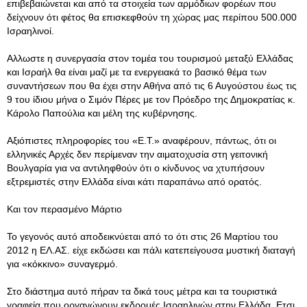
επιβεβαιώνεται και από τα στοιχεία των αρμόδιων φορέων που
δείχνουν ότι φέτος θα επισκεφθούν τη χώρας μας περίπου 500.000
Ισραηλινοί.
Αλλωστε η συνεργασία στον τομέα του τουρισμού μεταξύ Ελλάδας
και Ισραήλ θα είναι μαζί με τα ενεργειακά το βασικό θέμα των
συναντήσεων που θα έχει στην Αθήνα από τις 6 Αυγούστου έως τις
9 του ίδιου μήνα ο Σιμόν Πέρες με τον Πρόεδρο της Δημοκρατίας κ.
Κάρολο Παπούλια και μέλη της κυβέρνησης.
Αξιόπιστες πληροφορίες του «Ε.Τ.» αναφέρουν, πάντως, ότι οι
ελληνικές Αρχές δεν περίμεναν την αιματοχυσία στη γειτονική
Βουλγαρία για να αντιληφθούν ότι ο κίνδυνος να χτυπήσουν
εξτρεμιστές στην Ελλάδα είναι κάτι παραπάνω από ορατός.
Και τον περασμένο Μάρτιο
Το γεγονός αυτό αποδεικνύεται από το ότι στις 26 Μαρτίου του
2012 η ΕΛ.ΑΣ. είχε εκδώσει και πάλι κατεπείγουσα μυστική διαταγή
για «κόκκινο» συναγερμό.
Στο διάστημα αυτό πήραν τα δικά τους μέτρα και τα τουριστικά
γραφεία που οργανώνουν εκδρομές Ισραηλινών στην Ελλάδα. Ετσι,