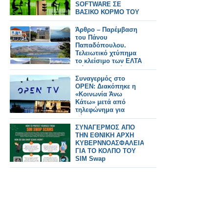
SOFTWARE ΣΕ
ΒΑΣΙΚΟ ΚΟΡΜΟ ΤΟΥ
INTERNET
Άρθρο – Παρέμβαση
του Πάνου
Παπαδόπουλου.
Τελειωτικό χτύπημα
το κλείσιμο των ΕΛΤΑ
Μύτικα! Χερσαία
Ζώνη Λιμένα –
Συναγερμός στο
Τοποθέτηση νέας
OPEN: Διακόπηκε η
προβλήτας και
«Κοινωνία Άνω
Κοινοτικό Γραφείο,
Κάτω» μετά από
δεν μπορούν άλλο να
τηλεφώνημα για
περιμένουν!
βόμβα
ΣΥΝΑΓΕΡΜΟΣ ΑΠΟ
ΤΗΝ ΕΘΝΙΚΗ ΑΡΧΗ
ΚΥΒΕΡΝΝΟΑΣΦΑΛΕΙΑΣ
ΓΙΑ ΤΟ ΚΟΛΠΟ ΤΟΥ
SIM Swap