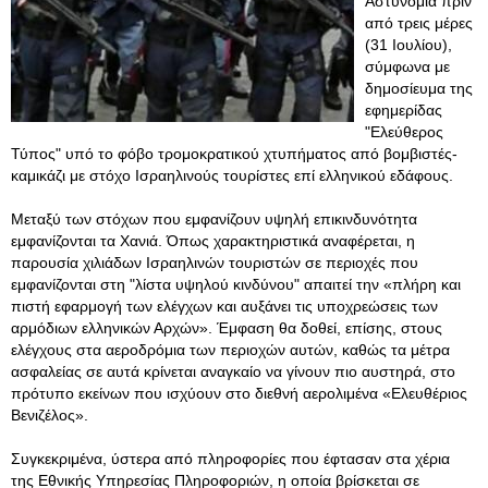
Αστυνομία πριν
από τρεις μέρες
(31 Ιουλίου),
σύμφωνα με
δημοσίευμα της
εφημερίδας
"Ελεύθερος
Τύπος" υπό το φόβο τρομοκρατικού χτυπήματος από βομβιστές-
καμικάζι με στόχο Ισραηλινούς τουρίστες επί ελληνικού εδάφους.
Μεταξύ των στόχων που εμφανίζουν υψηλή επικινδυνότητα
εμφανίζονται τα Χανιά. Όπως χαρακτηριστικά αναφέρεται, η
παρουσία χιλιάδων Ισραηλινών τουριστών σε περιοχές που
εμφανίζονται στη "λίστα υψηλού κινδύνου" απαιτεί την «πλήρη και
πιστή εφαρμογή των ελέγχων και αυξάνει τις υποχρεώσεις των
αρμόδιων ελληνικών Αρχών». Έμφαση θα δοθεί, επίσης, στους
ελέγχους στα αεροδρόμια των περιοχών αυτών, καθώς τα μέτρα
ασφαλείας σε αυτά κρίνεται αναγκαίο να γίνουν πιο αυστηρά, στο
πρότυπο εκείνων που ισχύουν στο διεθνή αερολιμένα «Ελευθέριος
Βενιζέλος».
Συγκεκριμένα, ύστερα από πληροφορίες που έφτασαν στα χέρια
της Εθνικής Υπηρεσίας Πληροφοριών, η οποία βρίσκεται σε