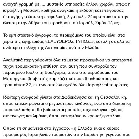
ανοιχτή γραμμή με .... μυστικές υπηρεσίες άλλων χωρών, όπως η
ισραηλινή Μοσάντ, κρίθηκε αναγκαία η έκδοση κατεπείγουσας
διαταγής για έκτακτη επιφυλακή, λίγα μόλις 24ωρα πριν από την
έλευση στην Αθήνα του προέδρου του Ισραήλ, Σιμόν Πέρες.
Το εμπιστευτικό έγγραφο, το περιεχόμενο του οποίου είναι στα
χέρια της εφημερίδας «ΕΛΕΥΘΕΡΟΣ ΤΥΠΟΣ.», εστάλη σε όλα τα
ανώτερα στελέχη της Αστυνομίας ανά την Ελλάδα.
Αναλυτικά περιγράφονται όλα τα μέτρα προκειμένου να αποτραπεί
τυχόν τρομοκρατική επίθεση σαν αυτή που συντάραξε τον
περασμένο Ιούλιο τη Βουλγαρία, όπου στο αεροδρόμιο του
Μπουργκάς βομβιστής-καμικάζι σκότωσε 6 ανθρώπους και
τραυμάτισε 32, εκ των οποίων σχεδόν όλοι Ισραηλινοί τουρίστες.
Ιδιαίτερη αναφορά γίνεται στα Δωδεκάνησα και τη Θεσσαλονίκη,
όπου επικεντρώνεται ο μεγαλύτερος κίνδυνος, ενώ υπό διακριτική
παρακολούθηση θα βρίσκονται μουσεία, αρχαιολογικοί χώροι,
συναγωγές και λιμάνια, όπου καταφτάνουν κρουαζιερόπλοια.
Οπως επισημαίνεται στο έγγραφο, «η Ελλάδα είναι ο κύριος
προορισμός Ισραηλινών τουριστών στην Ευρώπη», γεγονός που