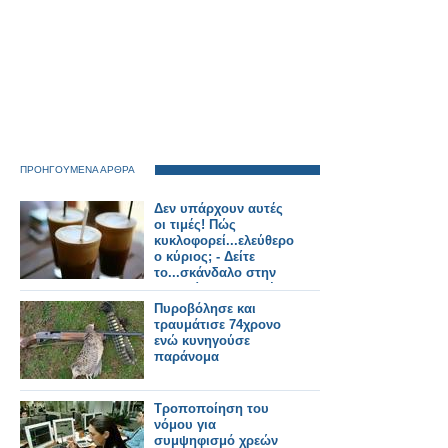
ΠΡΟΗΓΟΥΜΕΝΑ ΑΡΘΡΑ
Δεν υπάρχουν αυτές
οι τιμές! Πώς
κυκλοφορεί...ελεύθερος
ο κύριος; - Δείτε
το...σκάνδαλο στην
παραλία με τις τιμές
που χαλούν την
Πυροβόλησε και
πιάτσα
τραυμάτισε 74χρονο
ενώ κυνηγούσε
παράνομα
Τροποποίηση του
νόμου για
συμψηφισμό χρεών