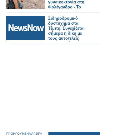
γυναικοκτονία στη
Φολέγανδρο - Το
χρονικό, η ισόβια
καταδίκη και η
Σιδηροδρομικό
συζήτηση που
δυστύχημα στα
συνεχίζεται
Τέμπη: Συνεχίζεται
σήμερα η δίκη με
τους αυτοτελείς
ισχυρισμούς των
κατηγορουμένων.
ΠΡΟΗΓΟΥΜΕΝΑ ΑΡΘΡΑ