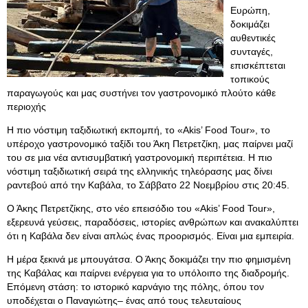
Ευρώπη,
δοκιμάζει
αυθεντικές
συνταγές,
επισκέπτεται
τοπικούς
παραγωγούς και μας συστήνει τον γαστρονομικό πλούτο κάθε
περιοχής
H πιο νόστιμη ταξιδιωτική εκπομπή, το «Akis’ Food Tour», το
υπέροχο γαστρονομικό ταξίδι του Άκη Πετρετζίκη, μας παίρνει μαζί
του σε μια νέα αντισυμβατική γαστρονομική περιπέτεια. Η πιο
νόστιμη ταξιδιωτική σειρά της ελληνικής τηλεόρασης μας δίνει
ραντεβού από την Καβάλα, το Σάββατο 22 Νοεμβρίου στις 20:45.
Ο Άκης Πετρετζίκης, στο νέο επεισόδιο του «Akis’ Food Tour»,
εξερευνά γεύσεις, παραδόσεις, ιστορίες ανθρώπων και ανακαλύπτει
ότι η Καβάλα δεν είναι απλώς ένας προορισμός. Είναι μια εμπειρία.
Η μέρα ξεκινά με μπουγάτσα. Ο Άκης δοκιμάζει την πιο φημισμένη
της Καβάλας και παίρνει ενέργεια για το υπόλοιπο της διαδρομής.
Επόμενη στάση: το ιστορικό καρνάγιο της πόλης, όπου τον
υποδέχεται ο Παναγιώτης– ένας από τους τελευταίους