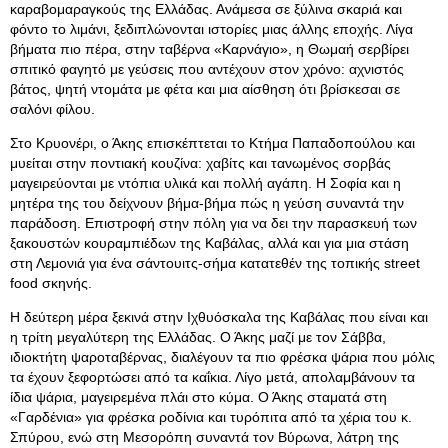
καραβομαραγκούς της Ελλάδας. Ανάμεσα σε ξύλινα σκαριά και
φόντο το λιμάνι, ξεδιπλώνονται ιστορίες μιας άλλης εποχής. Λίγα
βήματα πιο πέρα, στην ταβέρνα «Καρνάγιο», η Θωμαή σερβίρει
σπιτικό φαγητό με γεύσεις που αντέχουν στον χρόνο: αχνιστός
βάτος, ψητή ντομάτα με φέτα και μια αίσθηση ότι βρίσκεσαι σε
σαλόνι φίλου.
Στο Κρυονέρι, ο Άκης επισκέπτεται το Κτήμα Παπαδοπούλου και
μυείται στην ποντιακή κουζίνα: χαβίτς και τανωμένος σορβάς
μαγειρεύονται με ντόπια υλικά και πολλή αγάπη. Η Σοφία και η
μητέρα της του δείχνουν βήμα-βήμα πώς η γεύση συναντά την
παράδοση. Επιστροφή στην πόλη για να δει την παρασκευή των
ξακουστών κουραμπιέδων της Καβάλας, αλλά και για μια στάση
στη Λεμονιά για ένα σάντουιτς-σήμα κατατεθέν της τοπικής street
food σκηνής.
Η δεύτερη μέρα ξεκινά στην Ιχθυόσκαλα της Καβάλας που είναι και
η τρίτη μεγαλύτερη της Ελλάδας. Ο Άκης μαζί με τον Σάββα,
ιδιοκτήτη ψαροταβέρνας, διαλέγουν τα πιο φρέσκα ψάρια που μόλις
τα έχουν ξεφορτώσει από τα καΐκια. Λίγο μετά, απολαμβάνουν τα
ίδια ψάρια, μαγειρεμένα πλάι στο κύμα. Ο Άκης σταματά στη
«Γαρδένια» για φρέσκα ροδίνια και τυρόπιτα από τα χέρια του κ.
Σπύρου, ενώ στη Μεσορόπη συναντά τον Βύρωνα, λάτρη της