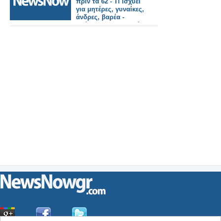
πριν τα 62 - Τι ισχύει
για μητέρες, γυναίκες,
άνδρες, βαρέα -
Πλήρης ασφαλιστικός
Οδηγός με πίνακες
και παραδείγματα