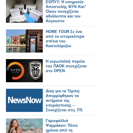
ΕΟΠΥΥ: Η υπηρεσία
Αποστολής ΦΥΚ Κατ’
Οίκον συνεχίζεται
αδιάλειπτα και τον
Αύγουστο
HOME TOUR Σε ένα
από τα ιστορικότερα
σπίτια του
Καστελόριζου
Η ευρωπαϊκή πορεία
του ΠΑΟΚ συνεχίζεται
στο OPEN
Δίκη για τα Τέμπη:
Απορρίφθηκαν τα
αιτήματα της
υπεράσπισης –
Συνεχίζεται στις 7/9.
Γαρυφαλλιά
Ψαρράκου: Πέντε
χρόνια από τη