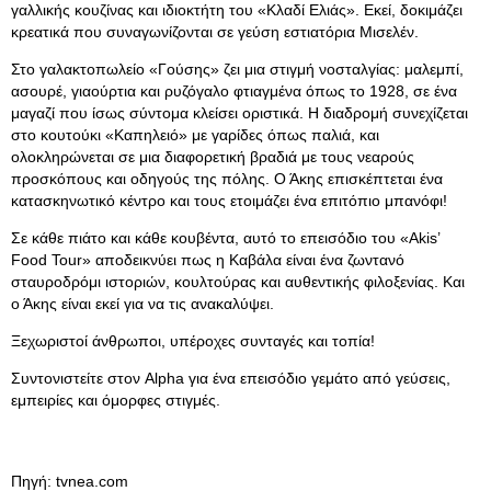
γαλλικής κουζίνας και ιδιοκτήτη του «Κλαδί Ελιάς». Εκεί, δοκιμάζει
κρεατικά που συναγωνίζονται σε γεύση εστιατόρια Μισελέν.
Στο γαλακτοπωλείο «Γούσης» ζει μια στιγμή νοσταλγίας: μαλεμπί,
ασουρέ, γιαούρτια και ρυζόγαλο φτιαγμένα όπως το 1928, σε ένα
μαγαζί που ίσως σύντομα κλείσει οριστικά. Η διαδρομή συνεχίζεται
στο κουτούκι «Καπηλειό» με γαρίδες όπως παλιά, και
ολοκληρώνεται σε μια διαφορετική βραδιά με τους νεαρούς
προσκόπους και οδηγούς της πόλης. Ο Άκης επισκέπτεται ένα
κατασκηνωτικό κέντρο και τους ετοιμάζει ένα επιτόπιο μπανόφι!
Σε κάθε πιάτο και κάθε κουβέντα, αυτό το επεισόδιο του «Akis’
Food Tour» αποδεικνύει πως η Καβάλα είναι ένα ζωντανό
σταυροδρόμι ιστοριών, κουλτούρας και αυθεντικής φιλοξενίας. Και
ο Άκης είναι εκεί για να τις ανακαλύψει.
Ξεχωριστοί άνθρωποι, υπέροχες συνταγές και τοπία!
Συντονιστείτε στον Alpha για ένα επεισόδιο γεμάτο από γεύσεις,
εμπειρίες και όμορφες στιγμές.
Πηγή: tvnea.com