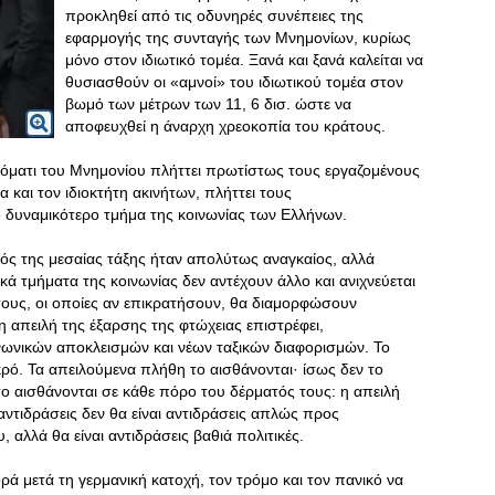
προκληθεί από τις οδυνηρές συνέπειες της
εφαρμογής της συνταγής των Μνημονίων, κυρίως
μόνο στον ιδιωτικό τομέα. Ξανά και ξανά καλείται να
θυσιασθούν οι «αμνοί» του ιδιωτικού τομέα στον
βωμό των μέτρων των 11, 6 δισ. ώστε να
αποφευχθεί η άναρχη χρεοκοπία του κράτους.
ονόματι του Μνημονίου πλήττει πρωτίστως τους εργαζομένους
α και τον ιδιοκτήτη ακινήτων, πλήττει τους
δυναμικότερο τμήμα της κοινωνίας των Ελλήνων.
μός της μεσαίας τάξης ήταν απολύτως αναγκαίος, αλλά
κά τμήματα της κοινωνίας δεν αντέχουν άλλο και ανιχνεύεται
ους, οι οποίες αν επικρατήσουν, θα διαμορφώσουν
η απειλή της έξαρσης της φτώχειας επιστρέφει,
ωνικών αποκλεισμών και νέων ταξικών διαφορισμών. Το
εκρό. Τα απειλούμενα πλήθη το αισθάνονται· ίσως δεν το
το αισθάνονται σε κάθε πόρο του δέρματός τους: η απειλή
ες αντιδράσεις δεν θα είναι αντιδράσεις απλώς προς
 αλλά θα είναι αντιδράσεις βαθιά πολιτικές.
ορά μετά τη γερμανική κατοχή, τον τρόμο και τον πανικό να