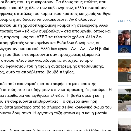
 οι δομές που τη συγκροτούν. Για όλους τους πολίτες που
ατικής κραιπάλης όλων των κυβερνήσεων, αλλά σιωπούσαν.
ξέφρενες σπατάλες του κομματικού κράτους και χωρίς να θιγεί
ονομία ήταν δυνατό να νοικοκυρευτεί. Αν διαλύονταν
ΣΧΕΤΙΚΑ
Δημοσίου με τη χρυσοπληρωμένη κομματική στελέχωση. Αλλά
 στρατιές των «ειδικών συμβούλων» στα υπουργεία, όπως και
ές παρακάμψεις του ΑΣΕΠ τα τελευταία χρόνια. Αλλά δεν
οι προμηθευτές νοσοκομείων και Ενόπλων Δυνάμεων, οι
γχονταν ουσιαστικά. Αλλά δεν έγινε... Αν... Αν... Αν Η βαθιά
η του βίου επισωρεύονται σαν προσχώσεις εξαιρετικά
 οποίου πλέον δεν γνωρίζουμε τις αντοχές, το όριο
ού αφανισμού του ή της μη αναστρέψιμης υποβάθμισης,
θος, αυτό το απρόβλεπτο, βουβό πλήθος.
διαδικασία οικονομικής καταστροφής και μιας κουτσής-
ό αυτούς που το οδήγησαν στην κατάρρευση; διερωτώμαι. Η
ει περιθώρια για «φθηνές» ελπίδες. Η βαθιά ύφεση και η
 επισωρεύονται επιβαρυντικές. Το σήμερα είναι ήδη
ωνίζεται χειρότερο από το σήμερα σε ένα κοινωνικό σώμα του
ούνται δραματικά. Η εργατική τάξη φτύνει αίμα και η μεσαία
θνούς Νομισματικού Ταμείου πέφτει πάνω στην Ελλάδα, έστω