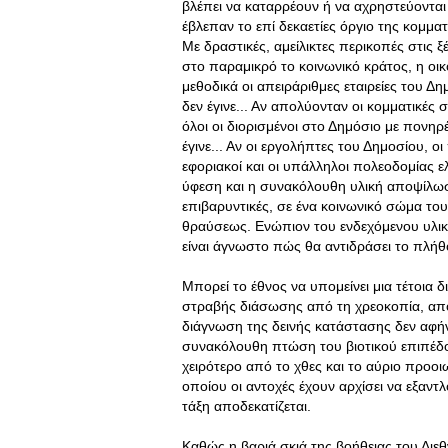
βλέπει να καταρρέουν ή να αχρηστεύονται
έβλεπαν το επί δεκαετίες όργιο της κομμ
Με δραστικές, αμείλικτες περικοπές στις 
στο παραμικρό το κοινωνικό κράτος, η οικ
μεθοδικά οι απειράριθμες εταιρείες του 
δεν έγινε... Αν απολύονταν οι κομματικές
όλοι οι διορισμένοι στο Δημόσιο με πονηρ
έγινε... Αν οι εργολήπτες του Δημοσίου, 
εφοριακοί και οι υπάλληλοι πολεοδομίας ελέ
ύφεση και η συνακόλουθη υλική αποψίλωσ
επιβαρυντικές, σε ένα κοινωνικό σώμα του
θραύσεως. Ενώπιον του ενδεχόμενου υλικ
είναι άγνωστο πώς θα αντιδράσει το πλή
Μπορεί το έθνος να υπομείνει μια τέτοια 
στραβής διάσωσης από τη χρεοκοπία, απ
διάγνωση της δεινής κατάστασης δεν αφήν
συνακόλουθη πτώση του βιοτικού επιπέδου
χειρότερο από το χθες και το αύριο προοι
οποίου οι αντοχές έχουν αρχίσει να εξαντλ
τάξη αποδεκατίζεται.
Καθώς η βαριά σκιά της βοήθειας του Διε