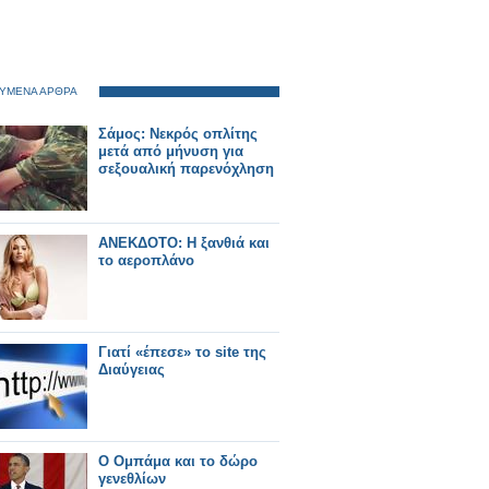
ΥΜΕΝΑ ΑΡΘΡΑ
Σάμος: Νεκρός οπλίτης
μετά από μήνυση για
σεξουαλική παρενόχληση
ΑΝΕΚΔΟΤΟ: H ξανθιά και
το αεροπλάνο
Γιατί «έπεσε» το site της
Διαύγειας
Ο Ομπάμα και το δώρο
γενεθλίων