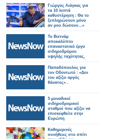
Γιώργος Λιάγκας για
τα 10 λεπτά
καθυστέρηση : Θα το
ξεπληρώσουν μόνο
αν μου δώσουν…»
Το Βιετνάμ
αποκαλύπτει
επαναστατικό έργο
σιδηροδρόμου
υψηλής ταχύτητας,
μειώνοντας τον χρόνο
ταξιδιού από το Ανόι
Παπαδόπουλος για
στον κόλπο Χαλόνγκ
τον Οδοντωτό : «Δεν
σε μόλις 30 λεπτά!
του αξίζει αργός
θάνατος» .
5 μοναδικοί
σιδηροδρομικοί
σταθμοί που αξίζει να
επισκεφθείτε στην
Ευρώπη
Καθημερινές
συνήθειες στο σπίτι