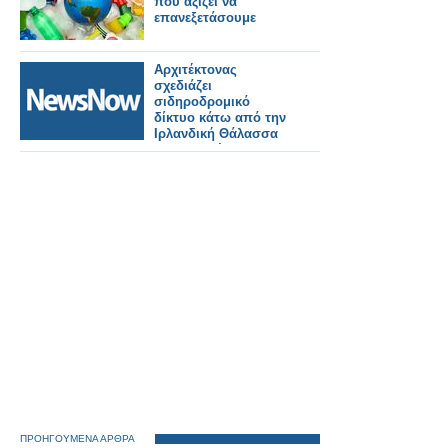
που αξίζει να
επανεξετάσουμε
Αρχιτέκτονας
σχεδιάζει
σιδηροδρομικό
δίκτυο κάτω από την
Ιρλανδική Θάλασσα
που συνδέει το
Δουβλίνο με το
Ηνωμένο Βασίλειο -
με τρένα κάθε πέντε
λεπτά
ΠΡΟΗΓΟΥΜΕΝΑ ΑΡΘΡΑ