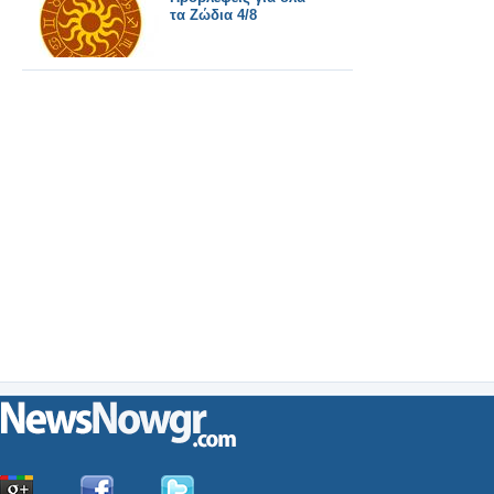
τα Ζώδια 4/8