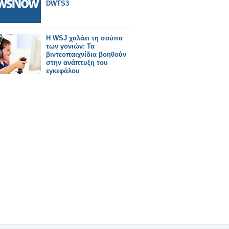
DWTS3
H WSJ χαλάει τη σούπα
των γονιών: Τα
βιντεοπαιχνίδια βοηθούν
στην ανάπτυξη του
εγκεφάλου