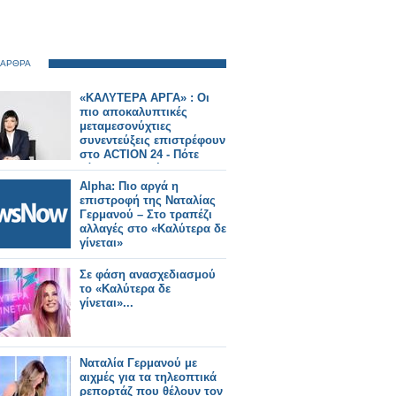
 ΑΡΘΡΑ
«ΚΑΛΥΤΕΡΑ ΑΡΓΑ» : Oι
πιο αποκαλυπτικές
μεταμεσονύχτιες
συνεντεύξεις επιστρέφουν
στο ACTION 24 - Πότε
κάνουν πρεμιέρα;
Alpha: Πιο αργά η
επιστροφή της Ναταλίας
Γερμανού – Στο τραπέζι
αλλαγές στο «Καλύτερα δε
γίνεται»
Σε φάση ανασχεδιασμού
το «Καλύτερα δε
γίνεται»...
Ναταλία Γερμανού με
αιχμές για τα τηλεοπτικά
ρεπορτάζ που θέλουν τον