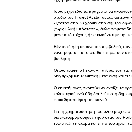
Ίσως μέχρι εδώ τα πράγματα να ακούγονται
στάδιο του Project Avatar όμως, ξεπερνά 
λιγότερο από 33 χρόνια από σήμερα δηλαδή
χωρίς υλική υπόσταση», άυλα σώματα δη
μέσα από τοίχους ή να κινούνται με την τ
Εάν αυτό ήδη ακούγεται υπερβολικό, σαν
νανο-ρομπότ τα οποία θα επιτρέπουν στο
βούληση.
Όπως γράφει ο Itskov, «η ανθρωπότητα, γ
διαχειριζόμενη εξελικτική μετάβαση και τελ
Ο επιστήμονας σκοπεύει να ανοίξει τα γρα
καλοκαιριού ενώ ήδη δουλεύει στη δημιουρ
ευαισθητοποίηση του κοινού.
Για τη χρηματοδότηση του όλου project ο 
δισεκατομμυριούχους της λίστας του For
ενώ αναζητεί ακόμα και την υποστήριξη 