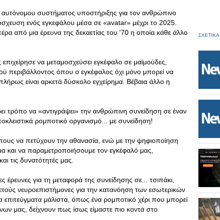
ός αυτόνομου συστήματος υποστήριξης για τον ανθρώπινο
μόσχευση ενός εγκεφάλου μέσα σε «avatar» μέχρι το 2025.
πέρα από μια έρευνα της δεκαετίας του '70 η οποία κάθε άλλο
ΣΧΕΤΙΚΑ
ς επιχείρησε να μεταμοσχεύσει εγκέφαλο σε μαϊμούδες,
ού περιβάλλοντος όπου ο εγκέφαλος όχι μόνο μπορεί να
ί πλήρως είναι αρκετά δύσκολο εγχείρημα. Βέβαια άλλο η
βρει τρόπο να «αντιγράψει» την ανθρώπινη συνείδηση σε έναν
οκλειστικά ρομποτικό οργανισμό... με συνείδηση!
ους να πετύχουν την αθανασία, ενώ με την ψηφιοποίηση
α και να παραμετροποιήσουμε τον εγκέφαλό μας,
και τις δυνατότητές μας.
ες έρευνες για τη μεταφορά της συνείδησης σε... τσιπάκι,
ετούς νευροεπιστήμονες για την κατανόηση των εσωτερικών
α επιτεύγματα μάλιστα, όπως ένα ρομποτικό χέρι που μπορεί
ώνων μας, δείχνουν πως ίσως είμαστε πιο κοντά στο