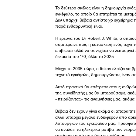
Το δεύτερο σκέλος είναι η δημιουργία εν
εγκέφαλο, το οποίο θα επιτρέπει τη μετα
Δεν υπάρχει βέβαια αντίστοιχο εγχείρημα 
παρά ενθαρρυντική είναι.
Η έρευνα του Dr Robert J. White, ο οποίο
συμπέραινε πως η κατασκευή ενός τεχνητ
επιβιώσει αλλά να συνεχίσει να λειτουργε
δεκαετία του '70, άλλο το 2025.
Μέχρι το 2035 τώρα, ο Itskov ελπίζει να 
τεχνητό εγκέφαλο, δημιουργώντας έναν απ
Αυτό πρακτικά θα επέτρεπε στους ανθρώπ
της συνείδησής μας θα μπορούσαμε, ακόμ
«πειράζοντας» τις αναμνήσεις μας, ακόμα 
Βέβαια δεν έχουν γίνει ακόμα οι απαραίτητ
αλλά υπάρχει μεγάλο ενδιαφέρον από αρκ
λειτουργιών του εγκεφάλου μας. Πρόσφατ
να αναλύει τα ηλεκτρικά μοτίβα των νευρ
εγχείρημα αυτό από όσο γνωρίζουμε.