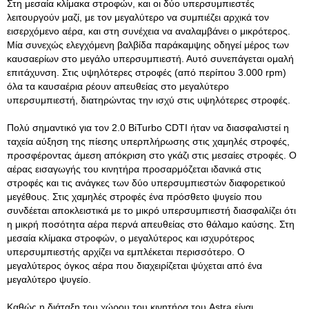
Στη μεσαία κλίμακα στροφών, και οι δύο υπερσυμπιεστές
λειτουργούν μαζί, με τον μεγαλύτερο να συμπιέζει αρχικά τον
εισερχόμενο αέρα, και στη συνέχεια να αναλαμβάνει ο μικρότερος.
Μία συνεχώς ελεγχόμενη βαλβίδα παράκαμψης οδηγεί μέρος των
καυσαερίων στο μεγάλο υπερσυμπιεστή. Αυτό συνεπάγεται ομαλή
επιτάχυνση. Στις υψηλότερες στροφές (από περίπου 3.000 rpm)
όλα τα καυσαέρια ρέουν απευθείας στο μεγαλύτερο
υπερσυμπιεστή, διατηρώντας την ισχύ στις υψηλότερες στροφές.
Πολύ σημαντικό για τον 2.0 BiTurbo CDTI ήταν να διασφαλιστεί η
ταχεία αύξηση της πίεσης υπερπλήρωσης στις χαμηλές στροφές,
προσφέροντας άμεση απόκριση στο γκάζι στις μεσαίες στροφές. Ο
αέρας εισαγωγής του κινητήρα προσαρμόζεται ιδανικά στις
στροφές και τις ανάγκες των δύο υπερσυμπιεστών διαφορετικού
μεγέθους. Στις χαμηλές στροφές ένα πρόσθετο ψυγείο που
συνδέεται αποκλειστικά με το μικρό υπερσυμπιεστή διασφαλίζει ότι
η μικρή ποσότητα αέρα περνά απευθείας στο θάλαμο καύσης. Στη
μεσαία κλίμακα στροφών, ο μεγαλύτερος και ισχυρότερος
υπερσυμπιεστής αρχίζει να εμπλέκεται περισσότερο. Ο
μεγαλύτερος όγκος αέρα που διαχειρίζεται ψύχεται από ένα
μεγαλύτερο ψυγείο.
Καθώς η διάταξη του χώρου του κινητήρα του Astra είναι