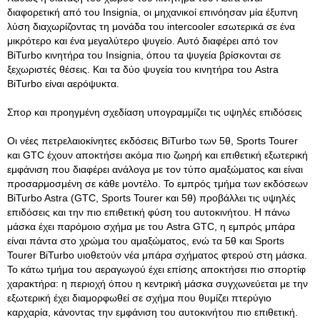
διαφορετική από του Insignia, οι μηχανικοί επινόησαν μία έξυπνη
λύση διαχωρίζοντας τη μονάδα του intercooler εσωτερικά σε ένα
μικρότερο και ένα μεγαλύτερο ψυγείο. Αυτό διαφέρει από τον
BiTurbo κινητήρα του Insignia, όπου τα ψυγεία βρίσκονται σε
ξεχωριστές θέσεις. Και τα δύο ψυγεία του κινητήρα του Astra
BiTurbo είναι αερόψυκτα.
Σπορ και προηγμένη σχεδίαση υπογραμμίζει τις υψηλές επιδόσεις
Οι νέες πετρελαιοκίνητες εκδόσεις BiTurbo των 5θ, Sports Tourer
και GTC έχουν αποκτήσει ακόμα πιο ζωηρή και επιθετική εξωτερική
εμφάνιση που διαφέρει ανάλογα με τον τύπο αμαξώματος και είναι
προσαρμοσμένη σε κάθε μοντέλο. Το εμπρός τμήμα των εκδόσεων
BiTurbo Astra (GTC, Sports Tourer και 5θ) προβάλλει τις υψηλές
επιδόσεις και την πιο επιθετική φύση του αυτοκινήτου. Η πάνω
μάσκα έχει παρόμοιο σχήμα με του Astra GTC, η εμπρός μπάρα
είναι πάντα στο χρώμα του αμαξώματος, ενώ τα 5θ και Sports
Tourer BiTurbo υιοθετούν νέα μπάρα σχήματος φτερού στη μάσκα.
Το κάτω τμήμα του αεραγωγού έχει επίσης αποκτήσει πιο σπορτίφ
χαρακτήρα: η περιοχή όπου η κεντρική μάσκα συγχωνεύεται με την
εξωτερική έχει διαμορφωθεί σε σχήμα που θυμίζει πτερύγιο
καρχαρία, κάνοντας την εμφάνιση του αυτοκινήτου πιο επιθετική.