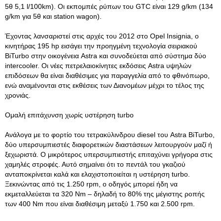
5θ 5,1 l/100km). Οι εκπομπές ρύπων του GTC είναι 129 g/km (134
g/km για 5θ και station wagon).
Έχοντας λανσαριστεί στις αρχές του 2012 στο Opel Insignia, ο
κινητήρας 195 hp εισάγει την προηγμένη τεχνολογία σειριακού
BiTurbo στην οικογένεια Astra και συνοδεύεται από σύστημα δύο
intercooler. Οι νέες πετρελαιοκίνητες εκδόσεις Astra υψηλών
επιδόσεων θα είναι διαθέσιμες για παραγγελία από το φθινόπωρο,
ενώ αναμένονται στις εκθέσεις των Διανομέων μέχρι το τέλος της
χρονιάς.
Ομαλή επιτάχυνση χωρίς υστέρηση turbo
Ανάλογα με το φορτίο του τετρακύλινδρου diesel του Astra BiTurbo,
δύο υπερσυμπιεστές διαφορετικών διαστάσεων λειτουργούν μαζί ή
ξεχωριστά. Ο μικρότερος υπερσυμπιεστής επιταχύνει γρήγορα στις
χαμηλές στροφές. Αυτό σημαίνει ότι το πεντάλ του γκαζιού
ανταποκρίνεται καλά και ελαχιστοποιείται η υστέρηση turbo.
Ξεκινώντας από τις 1.250 rpm, ο οδηγός μπορεί ήδη να
εκμεταλλεύεται τα 320 Nm – δηλαδή το 80% της μέγιστης ροπής
των 400 Nm που είναι διαθέσιμη μεταξύ 1.750 και 2.500 rpm.