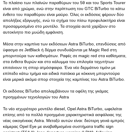
Το πλαίσιο των πλαϊνών παραθύρων του 5θ και του Sports Tourer
είναι από χρώμιο, ενώ στην περίπτωση του GTC BiTurbo το κάτω
ένθετο του παραθύρου είναι μαύρο. Όλες οι εκδόσεις φέρουν δύο
απολήξεις εξαγωγής, ενώ το σχήμα του πίσω προφυλακτήρα είναι
προσαρμοσμένο στο μοντέλο. Τα στοιχεία αυτά χαρίζουν στο
αυτοκίνητο πιο μυώδη εμφάνιση.
Μέσα στην καμπίνα των εκδόσεων Astra BiTurbo, επενδύσεις από
ύφασμα σε JetBlack ή δέρμα συνδυάζονται με Magic Red στη
μπορντούρα των καθισμάτων. Ραφές σε magic red στα καθίσματα,
στα ένθετα θυρών και στο κάλυμμα του επιλογέα ταχυτήτων
επιτείνουν τη σπορ ατμόσφαιρα. Ένα νέο δερμάτινο τιμόνι με
επίπεδο κάτω τμήμα και ειδικά πατάκια με κόκκινη μπορντούρα
είναι μερικά ακόμα σπορ στοιχεία της καμπίνας του Astra BiTurbo.
Οι εκδόσεις BiTurbo απολαμβάνουν τα οφέλη της γκάμας
προηγμένων τεχνολογιών του Astra
Το νέο ισχυρότερο μοντέλο diesel, Opel Astra BiTurbo, ωφελείται
επίσης από τα πολλά προηγμένα χαρακτηριστικά ασφάλειας της
νέας οικογένειας Astra. Μεταξύ αυτών είναι: δεύτερη γενιά εμπρός
κάμερας Opel Eye με αναβαθμισμένα συστήματα traffic sign