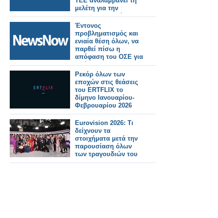
ΤΕΕ αναλαμβάνει τη
μελέτη για την
επαναλειτουργία του.
Έντονος
προβληματισμός και
ενιαία θέση όλων, να
παρθεί πίσω η
απόφαση του ΟΣΕ για
κλείσιμο του
Οδοντωτού
Ρεκόρ όλων των
εποχών στις θεάσεις
του ERTFLIX το
δίμηνο Ιανουαρίου-
Φεβρουαρίου 2026
Eurovision 2026: Τι
δείχνουν τα
στοιχήματα μετά την
παρουσίαση όλων
των τραγουδιών του
Sing for Greece