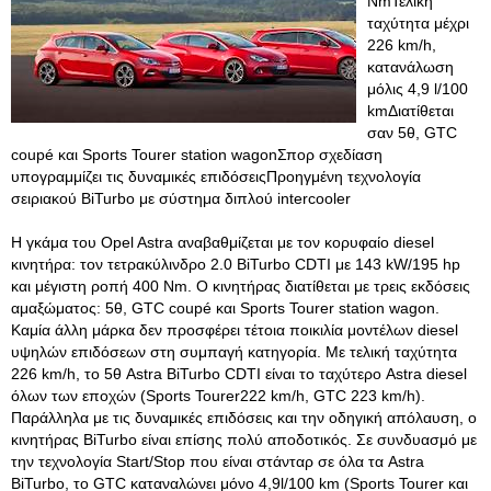
NmΤελική
ταχύτητα μέχρι
226 km/h,
κατανάλωση
μόλις 4,9 l/100
kmΔιατίθεται
σαν 5θ, GTC
coupé και Sports Tourer station wagonΣπορ σχεδίαση
υπογραμμίζει τις δυναμικές επιδόσειςΠροηγμένη τεχνολογία
σειριακού BiTurbo με σύστημα διπλού intercooler
Η γκάμα του Opel Astra αναβαθμίζεται με τον κορυφαίο diesel
κινητήρα: τον τετρακύλινδρο 2.0 BiTurbo CDTI με 143 kW/195 hp
και μέγιστη ροπή 400 Nm. Ο κινητήρας διατίθεται με τρεις εκδόσεις
αμαξώματος: 5θ, GTC coupé και Sports Tourer station wagon.
Καμία άλλη μάρκα δεν προσφέρει τέτοια ποικιλία μοντέλων diesel
υψηλών επιδόσεων στη συμπαγή κατηγορία. Με τελική ταχύτητα
226 km/h, το 5θ Astra BiTurbo CDTI είναι το ταχύτερο Astra diesel
όλων των εποχών (Sports Tourer222 km/h, GTC 223 km/h).
Παράλληλα με τις δυναμικές επιδόσεις και την οδηγική απόλαυση, ο
κινητήρας BiTurbo είναι επίσης πολύ αποδοτικός. Σε συνδυασμό με
την τεχνολογία Start/Stop που είναι στάνταρ σε όλα τα Astra
BiTurbo, το GTC καταναλώνει μόνο 4,9l/100 km (Sports Tourer και