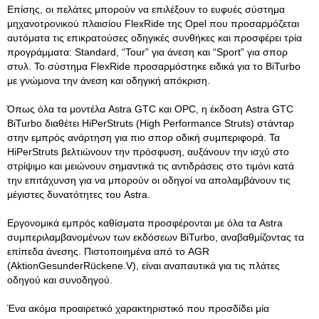
Επίσης, οι πελάτες μπορούν να επιλέξουν το ευφυές σύστημα
μηχανοτρονικού πλαισίου FlexRide της Opel που προσαρμόζεται
αυτόματα τις επικρατούσες οδηγικές συνθήκες και προσφέρει τρία
προγράμματα: Standard, “Tour” για άνεση και “Sport” για σπορ
στυλ. Το σύστημα FlexRide προσαρμόστηκε ειδικά για το BiTurbo
με γνώμονα την άνεση και οδηγική απόκριση.
Όπως όλα τα μοντέλα Astra GTC και OPC, η έκδοση Astra GTC
BiTurbo διαθέτει HiPerStruts (High Performance Struts) στάνταρ
στην εμπρός ανάρτηση για πιο σπορ οδική συμπεριφορά. Τα
HiPerStruts βελτιώνουν την πρόσφυση, αυξάνουν την ισχύ στο
στρίψιμο και μειώνουν σημαντικά τις αντιδράσεις στο τιμόνι κατά
την επιτάχυνση για να μπορούν οι οδηγοί να απολαμβάνουν τις
μέγιστες δυνατότητες του Astra.
Εργονομικά εμπρός καθίσματα προσφέρονται με όλα τα Astra
συμπεριλαμβανομένων των εκδόσεων BiTurbo, αναβαθμίζοντας τα
επίπεδα άνεσης. Πιστοποιημένα από το AGR
(AktionGesunderRückene.V), είναι αναπαυτικά για τις πλάτες
οδηγού και συνοδηγού.
Ένα ακόμα προαιρετικό χαρακτηριστικό που προσδίδει μία