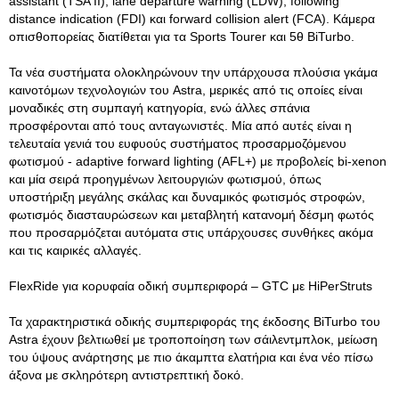
assistant (TSA II), lane departure warning (LDW), following
distance indication (FDI) και forward collision alert (FCA). Κάμερα
οπισθοπορείας διατίθεται για τα Sports Tourer και 5θ BiTurbo.
Τα νέα συστήματα ολοκληρώνουν την υπάρχουσα πλούσια γκάμα
καινοτόμων τεχνολογιών του Astra, μερικές από τις οποίες είναι
μοναδικές στη συμπαγή κατηγορία, ενώ άλλες σπάνια
προσφέρονται από τους ανταγωνιστές. Μία από αυτές είναι η
τελευταία γενιά του ευφυούς συστήματος προσαρμοζόμενου
φωτισμού - adaptive forward lighting (AFL+) με προβολείς bi-xenon
και μία σειρά προηγμένων λειτουργιών φωτισμού, όπως
υποστήριξη μεγάλης σκάλας και δυναμικός φωτισμός στροφών,
φωτισμός διασταυρώσεων και μεταβλητή κατανομή δέσμη φωτός
που προσαρμόζεται αυτόματα στις υπάρχουσες συνθήκες ακόμα
και τις καιρικές αλλαγές.
FlexRide για κορυφαία οδική συμπεριφορά – GTC με HiPerStruts
Τα χαρακτηριστικά οδικής συμπεριφοράς της έκδοσης BiTurbo του
Astra έχουν βελτιωθεί με τροποποίηση των σάιλεντμπλοκ, μείωση
του ύψους ανάρτησης με πιο άκαμπτα ελατήρια και ένα νέο πίσω
άξονα με σκληρότερη αντιστρεπτική δοκό.