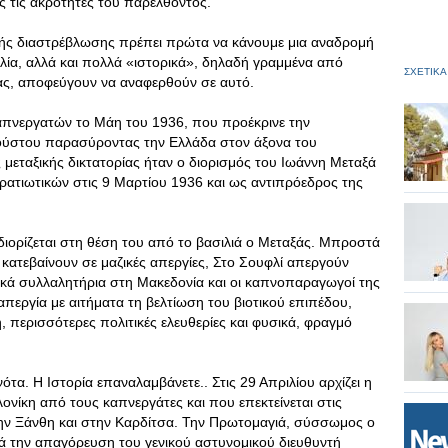
 τις ακρότητες του παρελθόντος.
ικής διαστρέβλωσης πρέπει πρώτα να κάνουμε μια αναδρομή
βλία, αλλά και πολλά «ιστορικά», δηλαδή γραμμένα από
ΣΧΕΤΙΚΑ
ίας, αποφεύγουν να αναφερθούν σε αυτό.
καπνεργατών το Μάη του 1936, που προέκρινε την
γούστου παρασύροντας την Ελλάδα στον άξονα του
μεταξικής δικτατορίας ήταν ο διορισμός του Ιωάννη Μεταξά
ρατιωτικών στις 9 Μαρτίου 1936 και ως αντιπρόεδρος της
ι διορίζεται στη θέση του από το βασιλιά ο Μεταξάς. Μπροστά
 κατεβαίνουν σε μαζικές απεργίες, Στο Σουφλί απεργούν
κά συλλαλητήρια στη Μακεδονία και οι καπνοπαραγωγοί της
εργία με αιτήματα τη βελτίωση του βιοτικού επιπέδου,
 περισσότερες πολιτικές ελευθερίες και φυσικά, φραγμό
τα. Η Ιστορία επαναλαμβάνετε.. Στις 29 Απριλίου αρχίζει η
ονίκη από τους καπνεργάτες και που επεκτείνεται στις
την Ξάνθη και στην Καρδίτσα. Την Πρωτομαγιά, σύσσωμος ο
ά την απαγόρευση του γενικού αστυνομικού διευθυντή