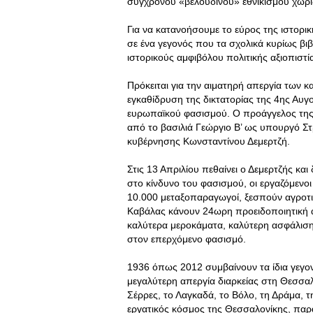
σύγχρονου «βελούδινου» εθνικισμού χωρίς
Για να κατανοήσουμε το εύρος της ιστορ
σε ένα γεγονός που τα σχολικά κυρίως βι
ιστορικούς αμφιβόλου πολιτικής αξιοπιστ
Πρόκειται για την αιματηρή απεργία των 
εγκαθίδρυση της δικτατορίας της 4ης Αυ
ευρωπαϊκού φασισμού. Ο προάγγελος της 
από το βασιλιά Γεώργιο Β’ ως υπουργό Στ
κυβέρνησης Κωνσταντίνου Δεμερτζή.
Στις 13 Απριλίου πεθαίνει ο Δεμερτζής κα
στο κίνδυνο του φασισμού, οι εργαζόμενοι
10.000 μεταξοπαραγωγοί, ξεσπούν αγροτι
Καβάλας κάνουν 24ωρη προειδοποιητική απ
καλύτερα μεροκάματα, καλύτερη ασφάλιση,
στον επερχόμενο φασισμό.
1936 όπως 2012 συμβαίνουν τα ίδια γεγονό
μεγαλύτερη απεργία διαρκείας στη Θεσσαλ
Σέρρες, το Λαγκαδά, το Βόλο, τη Δράμα, 
εργατικός κόσμος της Θεσσαλονίκης, παρ