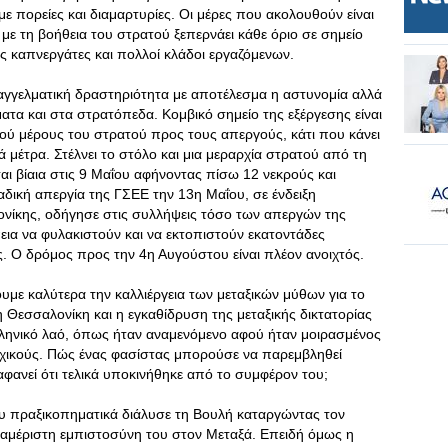
με πορείες και διαμαρτυρίες. Οι μέρες που ακολουθούν είναι
 με τη βοήθεια του στρατού ξεπερνάει κάθε όριο σε σημείο
 καπνεργάτες και πολλοί κλάδοι εργαζόμενων.
παγγελματική δραστηριότητα με αποτέλεσμα η αστυνομία αλλά
τα και στα στρατόπεδα. Κομβικό σημείο της εξέργεσης είναι
ού μέρους του στρατού προς τους απεργούς, κάτι που κάνει
 μέτρα. Στέλνει το στόλο και μια μεραρχία στρατού από τη
ται βίαια στις 9 Μαΐου αφήνοντας πίσω 12 νεκρούς και
δική απεργία της ΓΣΕΕ την 13η Μαΐου, σε ένδειξη
ονίκης, οδήγησε στις συλλήψεις τόσο των απεργών της
ια να φυλακιστούν και να εκτοπιστούν εκατοντάδες
ς. Ο δρόμος προς την 4η Αυγούστου είναι πλέον ανοιχτός.
υμε καλύτερα την καλλιέργεια των μεταξικών μύθων για το
 Θεσσαλονίκη και η εγκαθίδρυση της μεταξικής δικτατορίας
ληνικό λαό, όπως ήταν αναμενόμενο αφού ήταν μοιρασμένος
αρχικούς. Πώς ένας φασίστας μπορούσε να παρεμβληθεί
φανεί ότι τελικά υποκινήθηκε από το συμφέρον του;
ου πραξικοπηματικά διάλυσε τη Βουλή καταργώντας τον
αμέριστη εμπιστοσύνη του στον Μεταξά. Επειδή όμως η