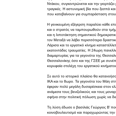
Ντάκου, συγκεντρώνεται και την γιορτάζει 
τραγικές. Η αστυνομική βία που ξεσπά και
που κατεβαίνουν για συμπαράσταση στους
Η γενικευμένη εξέγερση παραλύει κάθε ε
και ο στρατός να ταμπουρωθούν στα τμήμα
και η λιποτάκτηση σημαντικού δημοκρατικ
τον Μεταξά να λάβει περισσότερα δραστικά
Λάρισα και το εργατικό κίνημα καταστέλλε
εκατοντάδες τραυματίες. Η 24ωρη πανελλα
διαμαρτυρίας για τα γεγονότα της Θεσσαλ
Θεσσαλονίκης όσο και της ΓΣΕΕ με συνέπε
κορυφαία στελέχη του εργατικού κινήματο
Σε αυτό το ιστορικό πλαίσιο θα κατανοήσο
ΙΚΑ και το 8ωρο. Τα γεγονότα του Μάη στη
έφεραν πολύ μεγάλη δυσαρέσκεια στον ελ
ανάμεσα τους βενιζελικούς και τους μον
σφήνα στην πολιτική πόλωση χωρίς να δια
Τη λύση έδωσε ο βασιλιάς Γεώργιος Β’ π
κοινοβουλευτισμό και παραχωρώντας την 