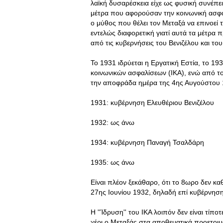
λαϊκή δυσαρέσκεια είχε ως φυσική συνέπει
μέτρα που αφορούσαν την κοινωνική ασφάλ
ο μύθος που θέλει τον Μεταξά να επινοεί 
εντελώς διαφορετική γιατί αυτά τα μέτρα
από τις κυβερνήσεις του Βενιζέλου και το
Το 1931 ιδρύεται η Εργατική Εστία, το 19
κοινωνικών ασφαλίσεων (ΙΚΑ), ενώ από το
την αποφράδα ημέρα της 4ης Αυγούστου 1
1931: κυβέρνηση Ελευθέριου Βενιζέλου
1932: ως άνω
1934: κυβέρνηση Παναγή Τσαλδάρη
1935: ως άνω
Είναι πλέον ξεκάθαρο, ότι το 8ωρο δεν κα
27ης Ιουνίου 1932, δηλαδή επί κυβέρνηση
Η ''Ίδρυση'' του ΙΚΑ λοιπόν δεν είναι τίπ
χέρι ο Μεταξάς στα αποθεματικά προετοιμ