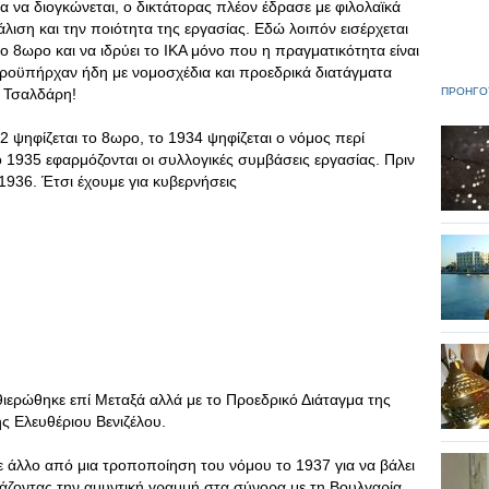
α να διογκώνεται, ο δικτάτορας πλέον έδρασε με φιλολαϊκά
ιση και την ποιότητα της εργασίας. Εδώ λοιπόν εισέρχεται
το 8ωρο και να ιδρύει το ΙΚΑ μόνο που η πραγματικότητα είναι
 προϋπήρχαν ήδη με νομοσχέδια και προεδρικά διατάγματα
υ Τσαλδάρη!
ΠΡΟΗΓΟ
32 ψηφίζεται το 8ωρο, το 1934 ψηφίζεται ο νόμος περί
 1935 εφαρμόζονται οι συλλογικές συμβάσεις εργασίας. Πριν
936. Έτσι έχουμε για κυβερνήσεις
θιερώθηκε επί Μεταξά αλλά με το Προεδρικό Διάταγμα της
ς Ελευθέριου Βενιζέλου.
οτε άλλο από μια τροποποίηση του νόμου το 1937 για να βάλει
άζοντας την αμυντική γραμμή στα σύνορα με τη Βουλγαρία.