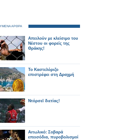
ΥΜΕΝΑ ΑΡΘΡΑ
Απειλούν με κλείσιμο του
Νέστου οι φορείς της
Θράκης!
Το Καστελόριζο
επιστρέφει στη Δραχμή
Ντόρσεϊ διετίας!
Αιτωλικό: Σοβαρά
επεισόδια, πυροβολισμοί