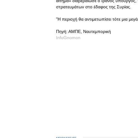
αίτημα» διαβεβαίωσε ο Ιρανός υπουργός,
στρατευμάτων στο έδαφος της Συρίας.
"Η περιοχή θα αντιμετωπίσει τότε μια μεγ
Πηγή: ΑΜΠΕ, Nαυτεμπορική
InfoGnomon