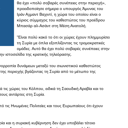
θα έχει «πολύ σοβαρές συνέπειες στην περιοχή»,
προειδοποίησε σήμερα ο υπουργός Άμυνας του
Ιράν Αχμαντ Βαχιντί, η χώρα του οποίου είναι ο
κύριος σύμμαχος του καθεστώτος του προέδρου
Μπασάρ αλ-Ασάντ στη Μέση Ανατολή.
"Είναι πολύ κακό το ότι οι χώρες έχουν πλημμυρίσει
τη Συρία με όπλα εξοπλίζοντας τις τρομοκρατικές
ομάδες. Αυτό θα έχει πολύ σοβαρές συνέπειες στην
ην ιστοσελίδα της κρατικής τηλεόρασης.
 ισορροπία δυνάμεων μεταξύ του σιωνιστικού καθεστώτος
της περιοχής βγάζοντας τη Συρία από το μέτωπο της
 τις χώρες του Κόλπου, ειδικά τη Σαουδική Αραβία και το
τους αντάρτες στη Συρία.
πό τις Ηνωμένες Πολιτείες και τους Ευρωπαίους ότι έχουν
ρία και η συριακή κυβέρνηση δεν έχει υποβάλει τέτοιο