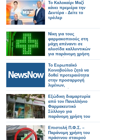
Το Καλοκαίρι Μαζί
κάνει πρεμιέρα την
Δευτέρα - Δείτε το
τρέιλερ
Νίκη για τους
φαρμακοποιούς στη
μάχη απέναντι σε
αλυσίδα καλλυντικών
για παράνομη χρήση
του πράσινου
σταυρού
Το Ευρωπαϊκό
Κοινοβούλιο ζητά να
δοθεί προτεραιότητα
στην προσαρμογή
λιμένων,
αεροδρομίων και
σιδηροδρόμων για
Εξώδικη διαμαρτυρία
στρατιωτική χρήση.
από τον Πανελλήνιο
Φαρμακευτικό
Σύλλογο για
παράνομη χρήση του
πράσινου σταυρού
από αλυσίδα
Επιστολή Π.Φ.Σ. –
καλλυντικών
Παράνομη χρήση του
πράσινου σταυρού