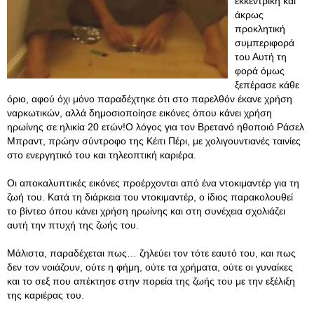
εκκεντρική και
άκρως
προκλητική
συμπεριφορά
του Αυτή τη
φορά όμως
ξεπέρασε κάθε
όριο, αφού όχι μόνο παραδέχτηκε ότι στο παρελθόν έκανε χρήση
ναρκωτικών, αλλά δημοσιοποίησε εικόνες όπου κάνει χρήση
ηρωίνης σε ηλικία 20 ετών!Ο λόγος για τον Βρετανό ηθοποιό Ράσελ
Μπραντ, πρώην σύντροφο της Κέιτι Πέρι, με χολιγουντιανές ταινίες
στο ενεργητικό του και τηλεοπτική καριέρα.
Οι αποκαλυπτικές εικόνες προέρχονται από ένα ντοκιμαντέρ για τη
ζωή του. Κατά τη διάρκεια του ντοκιμαντέρ, ο ίδιος παρακολουθεί
το βίντεο όπου κάνει χρήση ηρωίνης και στη συνέχεια σχολιάζει
αυτή την πτυχή της ζωής του.
Μάλιστα, παραδέχεται πως… ζηλεύει τον τότε εαυτό του, και πως
δεν τον νοιάζουν, ούτε η φήμη, ούτε τα χρήματα, ούτε οι γυναίκες
και το σεξ που απέκτησε στην πορεία της ζωής του με την εξέλιξη
της καριέρας του.