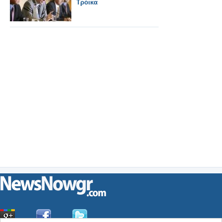
Τρόικα