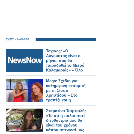
ΣΧΕΤΙΚΑ ΑΡΘΡΑ
Ταχιάος: «Ο
Αύγουστος είναι ο
μήνας που θα
παραδοθεί το Μετρό
Καλαμαριάς» – Όλο
το σχέδιο για τις
επεκτάσεις στη
Mega: Σχέδιο για
δυτική Θεσσαλονίκη.
καθημερινή εκπομπή
με τη Σίσσυ
Χρηστίδου – Στο
τραπέζι και η
μετακίνηση της
Αναστασίας Γιάμαλη
Σταματίνα Τσιμτσιλή:
«Το ότι η πάλαι ποτέ
διευθύντριά μου θα
είναι του χρόνου
κάπου απέναντί μας