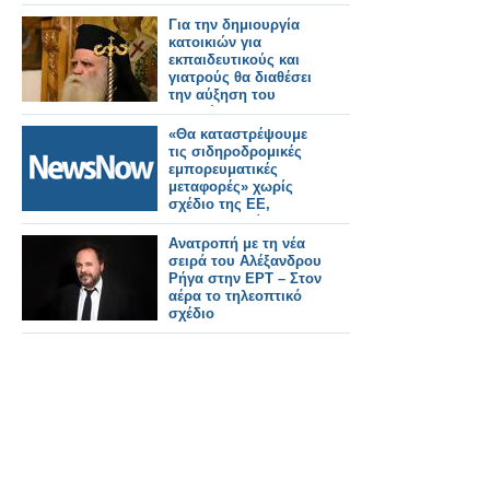
αποτελεί ένα
ιντριγκαδόρικο
Για την δημιουργία
σχέδιο»
κατοικιών για
εκπαιδευτικούς και
γιατρούς θα διαθέσει
την αύξηση του
μισθού του ο
Μητροπολίτης
«Θα καταστρέψουμε
Κυθήρων Σεραφείμ
τις σιδηροδρομικές
εμπορευματικές
μεταφορές» χωρίς
σχέδιο της ΕΕ,
προειδοποιεί ο
Τσέχος υπουργός
Ανατροπή με τη νέα
Μεταφορών.
σειρά του Αλέξανδρου
Ρήγα στην ΕΡΤ – Στον
αέρα το τηλεοπτικό
σχέδιο