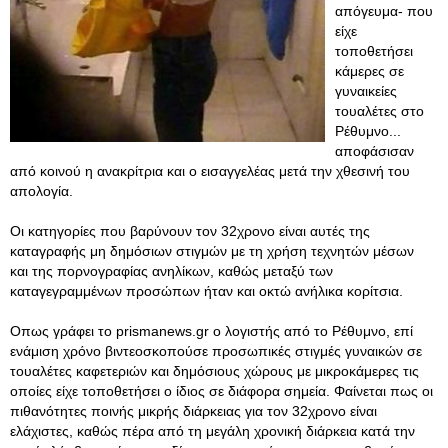
απόγευμα- που
είχε
τοποθετήσει
κάμερες σε
γυναικείες
τουαλέτες στο
Ρέθυμνο...
αποφάσισαν
από κοινού η ανακρίτρια και ο εισαγγελέας μετά την χθεσινή του
απολογία.
Οι κατηγορίες που βαρύνουν τον 32χρονο είναι αυτές της
καταγραφής μη δημόσιων στιγμών με τη χρήση τεχνητών μέσων
και της πορνογραφίας ανηλίκων, καθώς μεταξύ των
καταγεγραμμένων προσώπων ήταν και οκτώ ανήλικα κορίτσια.
Οπως γράφει το prismanews.gr o λογιστής από το Ρέθυμνο, επί
ενάμιση χρόνο βιντεοσκοπούσε προσωπικές στιγμές γυναικών σε
τουαλέτες καφετεριών και δημόσιους χώρους με μικροκάμερες τις
οποίες είχε τοποθετήσει ο ίδιος σε διάφορα σημεία. Φαίνεται πως οι
πιθανότητες ποινής μικρής διάρκειας για τον 32χρονο είναι
ελάχιστες, καθώς πέρα από τη μεγάλη χρονική διάρκεια κατά την