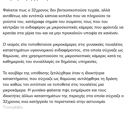
Φαίνεται πως ο 32χρονος δεν βιντεοσκοπούσε τυχαία, αλλά
αντιθέτως εάν εντόπιζε κάποια κοπέλα που να πληρούσε τα
γούστα του, κατέγραφε σημεία του σώματος τους που του
κέντριζαν το ενδιαφέρον με μικροσκοπικές κάμερες που φρόντιζε να
κρατάει στα χέρια του και να μην προκαλούν υποψία σε κανέναν.
Ο νεαρός είτε τοποθετούσε μικροκάμερες στις γυναικείες τουαλέτες
καταστημάτων υγειονομικού ενδιαφέροντος, στα οποία σύχναζε ως
θαμώνας, είτε χρησιμοποιούσε τις μικροσκοπικές κάμερες κατά τις
καθημερινές του συναλλαγές σε δημόσιες υπηρεσίες.
Το κουβάρι της υπόθεσης ξετιλύχθηκε όταν η ιδιοκτήτρια
καταστήματος που σύχναζε ως θαμώνας αντιλήφθηκε τη δράση
του καθώς τον εντόπισε να τοποθετεί στις τουαλέτες μια
μικροκάμερα. Η γυναίκα φαίνεται πψς ενημέρωσε και τους
ιδιοκτήτες άλλων καταστημάτων της περιοχής στα οποία σύχναζε ο
32χρονος ενώ κατήγγειλε το περιστατικό στην αστυνομία.
Tromaktiko