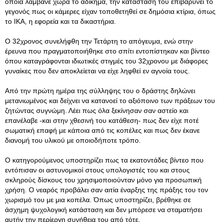
οποία λάμβανε χώρα το αδίκημα, την κατάσταση του επιβαρύνει το
γεγονός πως οι κάμερες είχαν τοποθετηθεί σε δημόσια κτίρια, όπως
το ΙΚΑ, η εφορεία και τα δικαστήρια.
Ο 32χρονος συνελήφθη την Τετάρτη το απόγευμα, ενώ στην
έρευνα που πραγματοποιήθηκε στο σπίτι εντοπίστηκαν και βίντεο
όπου καταγράφονται ιδιωτικές στιγμές του 32χρονου με διάφορες
γυναίκες που δεν αποκλείεται να είχε ληφθεί εν αγνοία τους.
Aπό την πρώτη ημέρα της σύλληψης του o δράστης δηλώνει
μετανιωμένος και δείχνει να κατανοεί το αξιόποινο των πράξεων του
ζητώντας συγνώμη. Λέει πως όλα ξεκίνησαν σαν αστείο και
επανέλαβε -και στην χθεσινή του κατάθεση- πως δεν είχε ποτέ
σωματική επαφή με κάποια από τις κοπέλες και πως δεν έκανε
διανομή του υλικού με οποιοδήποτε τρόπο.
Ο κατηγορούμενος υποστηρίζει πως τα εκατοντάδες βίντεο που
εντόπισαν οι αστυνομικοί στους υπολογιστές του και στους
σκληρούς δίσκους του χρησιμοποιούνταν μόνο για προσωπική
χρήση. Ο νεαρός προβάλει σαν αιτία έναρξης της πράξης του τον
χωρισμό του με μια κοπέλα. Όπως υποστηρίζει, βρέθηκε σε
άσχημη ψυχολογική κατάσταση και δεν μπόρεσε να σταματήσει
αυτήν την περίεργη συνήθεια του από τότε.