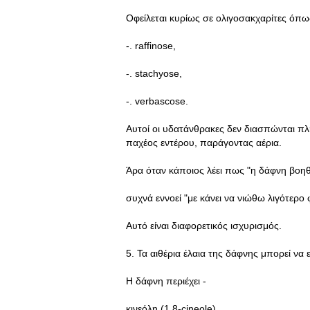
Οφείλεται κυρίως σε ολιγοσακχαρίτες όπω
-. raffinose,
-. stachyose,
-. verbascose.
Αυτοί οι υδατάνθρακες δεν διασπώνται πλ
παχέος εντέρου, παράγοντας αέρια.
Άρα όταν κάποιος λέει πως "η δάφνη βοηθ
συχνά εννοεί "με κάνει να νιώθω λιγότερο
Αυτό είναι διαφορετικός ισχυρισμός.
5. Τα αιθέρια έλαια της δάφνης μπορεί να
Η δάφνη περιέχει -
κινεόλη (1,8-cineole),