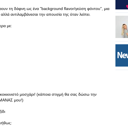
φουν τη δάφνη ως ένα "background flavor/γεύση φόντου", μια
αλλά αντιλαμβάνεσαι την απουσία της όταν λείπει.
ερα με:
 κοκκινιστό μοσχάρι! (κάποια στιγμή θα σας δώσω την
 ΜΑΝΑΣ μου!)
ίδι
υνήθως: