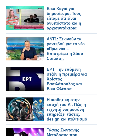
Βίκυ Καγιά για
δημοσίευμα: Τους
είπαμε ότι είναι
ανυπόστατο και η
αρχισυντάκτρια
απάντησε ότι δεν
μπορεί να διαψεύσει
ΑΝΤ1: Ξεκινούν τα
τον εαυτό της
ραντεβού για το νέο
«Πρωινό» –
Επιστρέφει η Σάσα
Σταμάτη;
ΕΡΤ: Την επόμενη
σεζόν η πρεμιέρα για
Χρίστος
Βασιλόπουλος και
Βίκυ Φλέσσα
Η αισθητική στην
εποχή του AI. Πώς η
τεχνητή νοημοσύνη
επηρεάζει τάσεις,
design και πολιτισμό
Τάσεις Ζωντανής
Μετάδοσης που