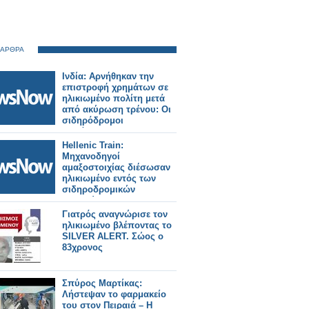
 ΑΡΘΡΑ
Ινδία: Αρνήθηκαν την
επιστροφή χρημάτων σε
ηλικιωμένο πολίτη μετά
από ακύρωση τρένου: Οι
σιδηρόδρομοι
διατάχθηκαν να
καταβάλουν αποζημίωση
Hellenic Train:
25.000 Ρουπίες.
Μηχανοδηγοί
αμαξοστοιχίας διέσωσαν
ηλικιωμένο εντός των
σιδηροδρομικών
γραμμών
Γιατρός αναγνώρισε τον
ηλικιωμένο βλέποντας το
SILVER ALERT. Σώος ο
83χρονος
Σπύρος Μαρτίκας:
Λήστεψαν το φαρμακείο
του στον Πειραιά – Η