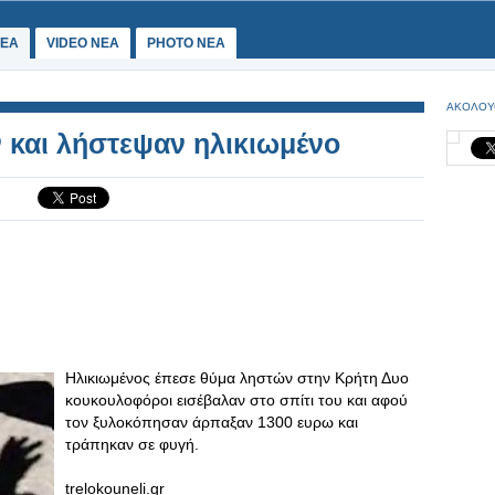
ΕΑ
VIDEO NEA
PHOTO NEA
ΑΚΟΛΟΥ
και λήστεψαν ηλικιωμένο
Ηλικιωμένος έπεσε θύμα ληστών στην Κρήτη Δυο
κουκουλοφόροι εισέβαλαν στο σπίτι του και αφού
τον ξυλοκόπησαν άρπαξαν 1300 ευρω και
τράπηκαν σε φυγή.
trelokouneli.gr