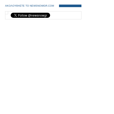
ΑΚΟΛΟΥΘΗΣΤΕ ΤΟ NEWSNOWGR.COM