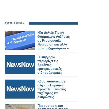
ΣΧΕΤΙΚΑ ΑΡΘΡΑ
Νέο Δελτίο Τιμών
Φαρμάκων: Αυξήσεις
σε Propiogenta,
Neurobion και άλλα
μη αποζημιούμενα –
Τι αλλάζει από
31/7/2026
Η Ουγγαρία
περιορίζει τις
βραδινές
εμπορευματικές
σιδηροδρομικές
μεταφορές λόγω
καύσωνα.
Κύμα καύσωνα σε
όλη την Ευρώπη
προκαλεί μειώσεις
ταχύτητας και
ακυρώσεις
δρομολογίων στις
σιδηροδρομικές
Παρουσίαση του
γραμμές.