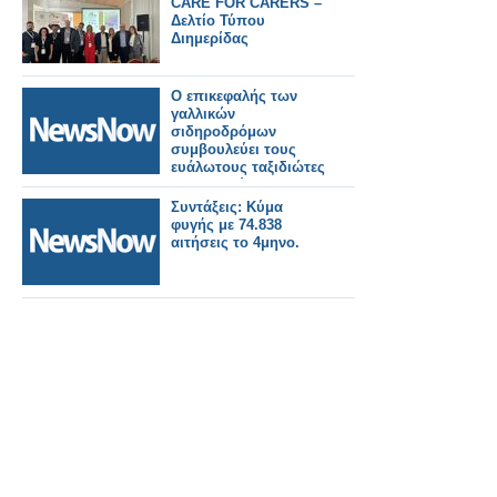
CARE FOR CARERS –
Δελτίο Τύπου
Διημερίδας
Ο επικεφαλής των
γαλλικών
σιδηροδρόμων
συμβουλεύει τους
ευάλωτους ταξιδιώτες
να αποφεύγουν τα
τρένα κατά τη
Συντάξεις: Κύμα
διάρκεια του
φυγής με 74.838
καύσωνα.
αιτήσεις το 4μηνο.