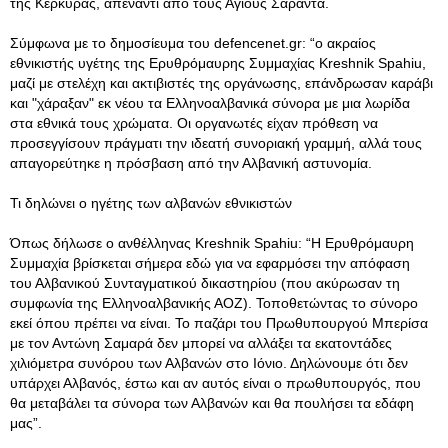
της Κέρκυρας, απέναντι από τους Αγίους Σαράντα.
Σύμφωνα με το δημοσίευμα του defencenet.gr: “ο ακραίος
εθνικιστής υγέτης της Ερυθρόμαυρης Συμμαχίας Kreshnik Spahiu,
μαζί με στελέχη και ακτιβιστές της οργάνωσης, επάνδρωσαν καράβι
και "χάραξαν" εκ νέου τα Ελληνοαλβανικά σύνορα με μια λωρίδα
στα εθνικά τους χρώματα. Οι οργανωτές είχαν πρόθεση να
προσεγγίσουν πράγματι την ιδεατή συνοριακή γραμμή, αλλά τους
απαγορεύτηκε η πρόσβαση από την Αλβανική αστυνομία.
Τι δηλώνει ο ηγέτης των αλβανών εθνικιστών
Όπως δήλωσε ο ανθέλληνας Kreshnik Spahiu: “Η Ερυθρόμαυρη
Συμμαχία βρίσκεται σήμερα εδώ για να εφαρμόσει την απόφαση
του Αλβανικού Συνταγματικού δικαστηρίου (που ακύρωσαν τη
συμφωνία της Ελληνοαλβανικής ΑΟΖ). Τοποθετώντας το σύνορο
εκεί όπου πρέπει να είναι. Το παζάρι του Πρωθυπουργού Μπερίσα
με τον Αντώνη Σαμαρά δεν μπορεί να αλλάξει τα εκατοντάδες
χιλιόμετρα συνόρου των Αλβανών στο Ιόνιο. Δηλώνουμε ότι δεν
υπάρχει Αλβανός, έστω και αν αυτός είναι ο πρωθυπουργός, που
θα μεταβάλει τα σύνορα των Αλβανών και θα πουλήσει τα εδάφη
μας”.