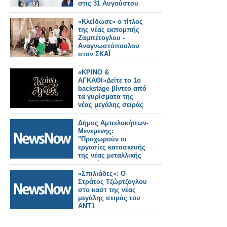
στις 31 Αυγούστου
«Κλείδωσε» ο τίτλος
της νέας εκπομπής
Ζαμπέτογλου -
Αναγνωστόπουλου
στον ΣΚΑΪ
«ΚΡΙΝΟ &
ΑΓΚΑΘΙ»Δείτε το 1ο
backstage βίντεο από
τα γυρίσματα της
νέας μεγάλης σειράς
εποχής του ΑΝΤ1
Δήμος Αμπελοκήπων-
Μενεμένης:
"Προχωρούν οι
εργασίες κατασκευής
της νέας μεταλλικής
πεζογέφυρας στην
οδό Καλλιθέας"
«Σπιλιάδες»: Ο
Στράτος Τζώρτζογλου
στο καστ της νέας
μεγάλης σειράς του
ΑΝΤ1