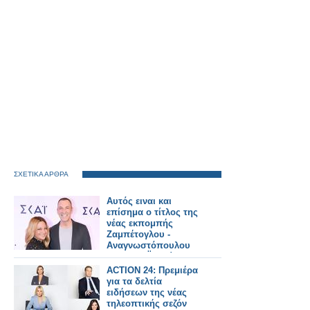
ΣΧΕΤΙΚΑ ΑΡΘΡΑ
Αυτός ειναι και
επίσημα ο τίτλος της
νέας εκπομπής
Ζαμπέτογλου -
Αναγνωστόπουλου
στον ΣΚΑΪ - Δείτε το
τρειλερ
ACTION 24: Πρεμιέρα
για τα δελτία
ειδήσεων της νέας
τηλεοπτικής σεζόν