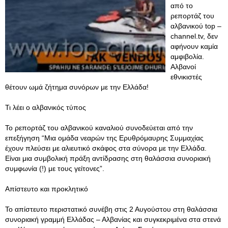
από το
ρεπορτάζ του
αλβανικού top –
channel.tv, δεν
αφήνουν καμία
αμφιβολία.
Αλβανοί
εθνικιστές
θέτουν ωμά ζήτημα συνόρων με την Ελλάδα!
Τι λέει ο αλβανικός τύπος
Το ρεπορτάζ του αλβανικού καναλιού συνοδεύεται από την
επεξήγηση “Μια ομάδα νεαρών της Ερυθρόμαυρης Συμμαχίας
έχουν πλεύσει με αλιευτικό σκάφος στα σύνορα με την Ελλάδα.
Είναι μια συμβολική πράξη αντίδρασης στη θαλάσσια συνοριακή
συμφωνία (!) με τους γείτονες”.
Απίστευτο και προκλητικό
Το απίστευτο περιστατικό συνέβη στις 2 Αυγούστου στη θαλάσσια
συνοριακή γραμμή Ελλάδας – Αλβανίας και συγκεκριμένα στα στενά