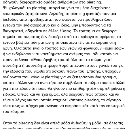
οδηγούν διαφορετικές ομάδες ανθρώπων στο piercing.
Ψυχολογικά, το piercing μπορεί να γίνει το μέσο διαχείρισης
εσωτερικών ζητημάτων». Δηλαδή, το piercing φαντάζει σαν μια
διέξοδος από προβλήματα, που φαίνεται να προβληματίζουν
έντονα τον ενδιαφερόμενο και ο ίδιος, μην μπορώντας να τα
διαχειριστεί, οδηγείται σε άλλες λύσεις. Το τρύπημα σε διάφορα
σημεία του σώματος δεν διαφέρει από τα περίεργα κουρέματα, το
έντονο βάψιμο των ματιών ή τα σκισμένα τζιν με τα καρφιά στη
ζώνη. Όλα αυτά είναι ο τρόπος των νέων να φωνάξουν «είμαι εδώ»
ή να εκδηλώσουν συναισθήματα και σκέψεις που αδυνατούν να
πουν με λόγια. «Ένας έφηβος τρυπά όλο του το σώμα, γιατί
συνειδητά ή ασυνείδητα τρέφει θυμό απέναντι στους γονείς του για
την εξουσία που νιώθει ότι ασκούν πάνω του. Επίσης, υπάρχουν
άνθρωποι που κάνουν piercing για να ξεπεράσουν ένα τραύμα,
κάποιοι άλλοι για να ανακτήσουν συμβολικά το σώμα τους και άλλοι
γιατί πιστεύουν ότι ίσως θα γίνουν πιο επιθυμητοί.» συμπληρώνει η
ειδικός. Όπως και να έχει όμως, όλα δείχνουν πως όποιος και να
είναι ο λόγος για τον οποίο επιχειρεί κάποιος piercing, το σίγουρο
είναι πως «υπάρχει μια ανάγκη να εκφράσει κάτι από τον εσωτερικό
του κόσμο».
Όταν το piercing δεν είναι απλά μόδα Ανέκαθεν η μόδα, σε όλες τις
μορφές της, επηρέαζε και συνεχίζει να επηρεάζει τους νέους- και όχι