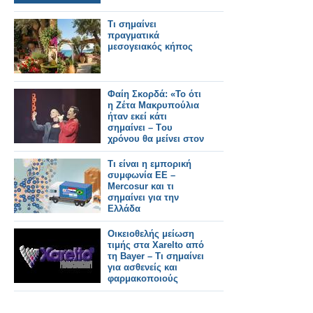
Τι σημαίνει
πραγματικά
μεσογειακός κήπος
Φαίη Σκορδά: «Το ότι
η Ζέτα Μακρυπούλια
ήταν εκεί κάτι
σημαίνει – Tου
χρόνου θα μείνει στον
ΑΝΤ1»
Tι είναι η εμπορική
συμφωνία ΕΕ –
Mercosur και τι
σημαίνει για την
Ελλάδα
Οικειοθελής μείωση
τιμής στα Xarelto από
τη Bayer – Τι σημαίνει
για ασθενείς και
φαρμακοποιούς