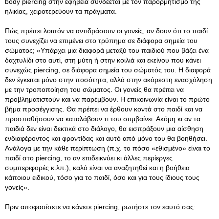
body piercing στην εφηβεία συνδέεται με τον παρορμητισμό της
ηλικίας, χειροτερεύουν τα πράγματα.
Πώς πρέπει λοιπόν να αντιδράσουν οι γονείς, αν δουν ότι το παιδί
τους συνεχίζει να επιμένει στο τρύπημα σε διάφορα σημεία του
σώματος; «Υπάρχει μια διαφορά μεταξύ του παιδιού που βάζει ένα
δαχτυλίδι στο αυτί, στη μύτη ή στην κοιλιά και εκείνου που κάνει
συνεχώς piercing, σε διάφορα σημεία του σώματός του. Η διαφορά
δεν έγκειται μόνο στην ποσότητα, αλλά στην ακόρεστη ενασχόληση
με την τροποποίηση του σώματος. Οι γονείς θα πρέπει να
προβληματιστούν και να παρέμβουν. Η επικοινωνία είναι το πρώτο
βήμα προσέγγισης. Θα πρέπει να έρθουν κοντά στο παιδί και να
προσπαθήσουν να καταλάβουν τι του συμβαίνει. Ακόμη κι αν τα
παιδιά δεν είναι δεκτικά στο διάλογο, θα εισπράξουν μια αίσθηση
ενδιαφέροντος και φροντίδας και αυτό από μόνο του θα βοηθήσει.
Ανάλογα με την κάθε περίπτωση (π.χ. το πόσο «εθισμένο» είναι το
παιδί στο piercing, το αν επιδεικνύει κι άλλες περίεργες
συμπεριφορές κ.λπ.), καλό είναι να αναζητηθεί και η βοήθεια
κάποιου ειδικού, τόσο για το παιδί, όσο και για τους ίδιους τους
γονείς».
Πριν αποφασίσετε να κάνετε piercing, ρωτήστε τον εαυτό σας: