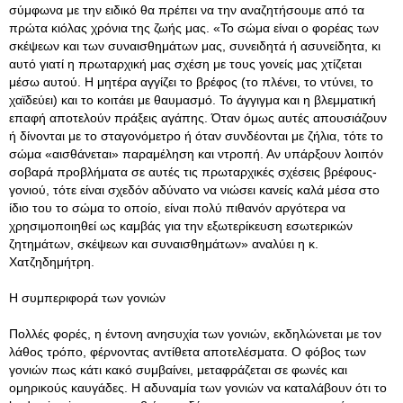
σύμφωνα με την ειδικό θα πρέπει να την αναζητήσουμε από τα
πρώτα κιόλας χρόνια της ζωής μας. «Το σώμα είναι ο φορέας των
σκέψεων και των συναισθημάτων μας, συνειδητά ή ασυνείδητα, κι
αυτό γιατί η πρωταρχική μας σχέση με τους γονείς μας χτίζεται
μέσω αυτού. Η μητέρα αγγίζει το βρέφος (το πλένει, το ντύνει, το
χαϊδεύει) και το κοιτάει με θαυμασμό. Το άγγιγμα και η βλεμματική
επαφή αποτελούν πράξεις αγάπης. Όταν όμως αυτές απουσιάζουν
ή δίνονται με το σταγονόμετρο ή όταν συνδέονται με ζήλια, τότε το
σώμα «αισθάνεται» παραμέληση και ντροπή. Αν υπάρξουν λοιπόν
σοβαρά προβλήματα σε αυτές τις πρωταρχικές σχέσεις βρέφους-
γονιού, τότε είναι σχεδόν αδύνατο να νιώσει κανείς καλά μέσα στο
ίδιο του το σώμα το οποίο, είναι πολύ πιθανόν αργότερα να
χρησιμοποιηθεί ως καμβάς για την εξωτερίκευση εσωτερικών
ζητημάτων, σκέψεων και συναισθημάτων» αναλύει η κ.
Χατζηδημήτρη.
Η συμπεριφορά των γονιών
Πολλές φορές, η έντονη ανησυχία των γονιών, εκδηλώνεται με τον
λάθος τρόπο, φέρνοντας αντίθετα αποτελέσματα. Ο φόβος των
γονιών πως κάτι κακό συμβαίνει, μεταφράζεται σε φωνές και
ομηρικούς καυγάδες. Η αδυναμία των γονιών να καταλάβουν ότι το