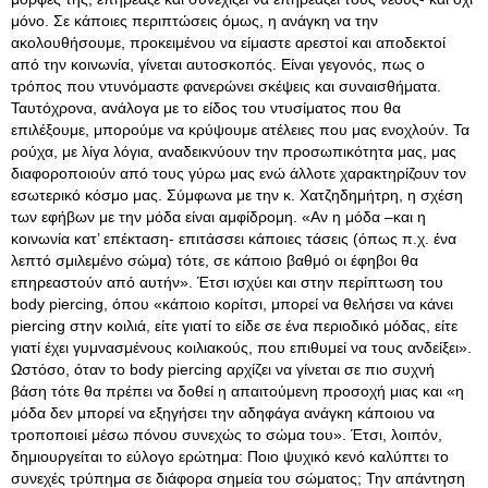
μόνο. Σε κάποιες περιπτώσεις όμως, η ανάγκη να την
ακολουθήσουμε, προκειμένου να είμαστε αρεστοί και αποδεκτοί
από την κοινωνία, γίνεται αυτοσκοπός. Είναι γεγονός, πως ο
τρόπος που ντυνόμαστε φανερώνει σκέψεις και συναισθήματα.
Ταυτόχρονα, ανάλογα με το είδος του ντυσίματος που θα
επιλέξουμε, μπορούμε να κρύψουμε ατέλειες που μας ενοχλούν. Τα
ρούχα, με λίγα λόγια, αναδεικνύουν την προσωπικότητα μας, μας
διαφοροποιούν από τους γύρω μας ενώ άλλοτε χαρακτηρίζουν τον
εσωτερικό κόσμο μας. Σύμφωνα με την κ. Χατζηδημήτρη, η σχέση
των εφήβων με την μόδα είναι αμφίδρομη. «Αν η μόδα –και η
κοινωνία κατ’ επέκταση- επιτάσσει κάποιες τάσεις (όπως π.χ. ένα
λεπτό σμιλεμένο σώμα) τότε, σε κάποιο βαθμό οι έφηβοι θα
επηρεαστούν από αυτήν». Έτσι ισχύει και στην περίπτωση του
body piercing, όπου «κάποιο κορίτσι, μπορεί να θελήσει να κάνει
piercing στην κοιλιά, είτε γιατί το είδε σε ένα περιοδικό μόδας, είτε
γιατί έχει γυμνασμένους κοιλιακούς, που επιθυμεί να τους ανδείξει».
Ωστόσο, όταν το body piercing αρχίζει να γίνεται σε πιο συχνή
βάση τότε θα πρέπει να δοθεί η απαιτούμενη προσοχή μιας και «η
μόδα δεν μπορεί να εξηγήσει την αδηφάγα ανάγκη κάποιου να
τροποποιεί μέσω πόνου συνεχώς το σώμα του». Έτσι, λοιπόν,
δημιουργείται το εύλογο ερώτημα: Ποιο ψυχικό κενό καλύπτει το
συνεχές τρύπημα σε διάφορα σημεία του σώματος; Την απάντηση