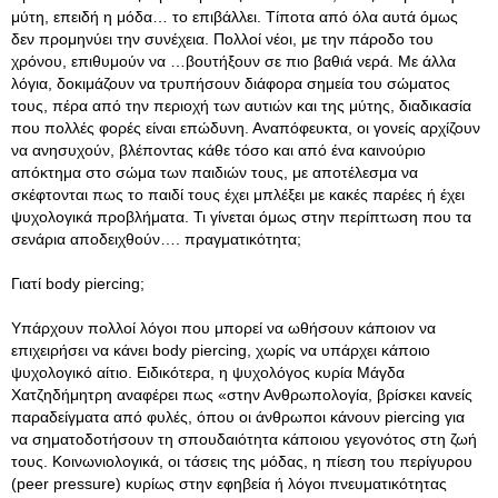
μύτη, επειδή η μόδα… το επιβάλλει
. Τίποτα από όλα αυτά όμως
δεν προμηνύει την συνέχεια. Πολλοί νέοι, με την πάροδο του
χρόνου, επιθυμούν να …βουτήξουν σε πιο βαθιά νερά. Με άλλα
λόγια, δοκιμάζουν να τρυπήσουν διάφορα σημεία του σώματος
τους, πέρα από την περιοχή των αυτιών και της μύτης, διαδικασία
που πολλές φορές είναι επώδυνη. Αναπόφευκτα, οι γονείς αρχίζουν
να ανησυχούν, βλέποντας κάθε τόσο και από ένα καινούριο
απόκτημα στο σώμα των παιδιών τους, με αποτέλεσμα να
σκέφτονται πως το παιδί τους έχει μπλέξει με κακές παρέες ή έχει
ψυχολογικά προβλήματα. Τι γίνεται όμως στην περίπτωση που τα
σενάρια αποδειχθούν…. πραγματικότητα;
Γιατί body piercing;
Υπάρχουν πολλοί λόγοι που μπορεί να ωθήσουν κάποιον να
επιχειρήσει να κάνει body piercing, χωρίς να υπάρχει κάποιο
ψυχολογικό αίτιο. Ειδικότερα, η ψυχολόγος κυρία Μάγδα
Χατζηδήμητρη αναφέρει πως «στην Ανθρωπολογία, βρίσκει κανείς
παραδείγματα από φυλές, όπου οι άνθρωποι κάνουν piercing για
να σηματοδοτήσουν τη σπουδαιότητα κάποιου γεγονότος στη ζωή
τους. Κοινωνιολογικά, οι τάσεις της μόδας, η πίεση του περίγυρου
(peer pressure) κυρίως στην εφηβεία ή λόγοι πνευματικότητας