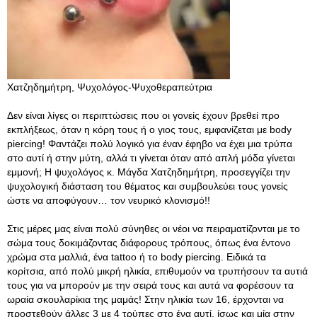
Χατζηδηµήτρη, Ψυχολόγος-Ψυχοθεραπεύτρια
Δεν είναι λίγες οι περιπτώσεις που οι γονείς έχουν βρεθεί προ
εκπλήξεως, όταν η κόρη τους ή ο γιος τους, εμφανίζεται με body
piercing! Φαντάζει πολύ λογικό για έναν έφηβο να έχει μια τρύπα
στο αυτί ή στην μύτη, αλλά τι γίνεται όταν από απλή μόδα γίνεται
εμμονή; Η ψυχολόγος κ. Μάγδα Χατζηδημήτρη, προσεγγίζει την
ψυχολογική διάσταση του θέματος και συμβουλεύει τους γονείς
ώστε να αποφύγουν… τον νευρικό κλονισμό!!
Στις μέρες μας είναι πολύ σύνηθες οι νέοι να πειραματίζονται με το
σώμα τους δοκιμάζοντας διάφορους τρόπους, όπως ένα έντονο
χρώμα στα μαλλιά, ένα tattoo ή το body piercing. Ειδικά τα
κορίτσια, από πολύ μικρή ηλικία, επιθυμούν να τρυπήσουν τα αυτιά
τους για να μπορούν με την σειρά τους και αυτά να φορέσουν τα
ωραία σκουλαρίκια της μαμάς! Στην ηλικία των 16, έρχονται να
προστεθούν άλλες 3 με 4 τρύπες στο ένα αυτί, ίσως και μία στην