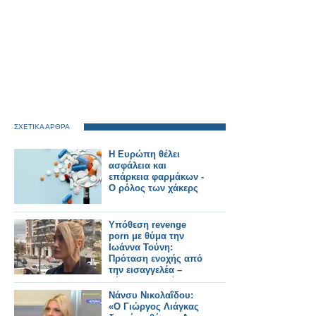
ΣΧΕΤΙΚΑ ΑΡΘΡΑ
Η Ευρώπη θέλει
ασφάλεια και
επάρκεια φαρμάκων -
Ο ρόλος των χάκερς
Υπόθεση revenge
porn με θύμα την
Ιωάννα Τούνη:
Πρόταση ενοχής από
την εισαγγελέα –
Ξέσπασε σε δάκρυα
στο δικαστήριο
Νάνσυ Νικολαΐδου:
«Ο Γιώργος Λιάγκας