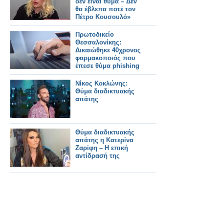
δεν είναι θύμα – Δεν
θα έβλεπα ποτέ τον
Πέτρο Κουσουλό»
Πρωτοδικείο
Θεσσαλονίκης:
Δικαιώθηκε 40χρονος
φαρμακοποιός που
έπεσε θύμα phishing
Νίκος Κοκλώνης:
Θύμα διαδικτυακής
απάτης
Θύμα διαδικτυακής
απάτης η Κατερίνα
Ζαρίφη – Η επική
αντίδρασή της