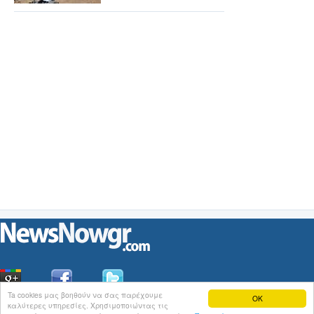
Ta cookies μας βοηθούν να σας παρέχουμε
OK
καλύτερες υπηρεσίες. Χρησιμοποιώντας τις
Οι
Ειδήσεις
του NewsNowgr.com στο
iNews