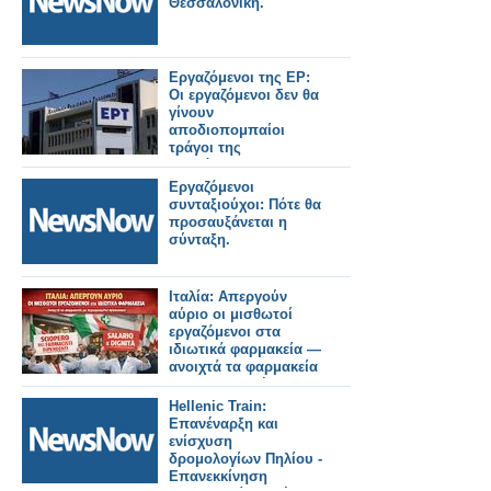
Θεσσαλονίκη.
Εργαζόμενοι της ΕΡ:
Οι εργαζόμενοι δεν θα
γίνουν
αποδιοπομπαίοι
τράγοι της
τοξικότητας στους
τελικούς της GBL
Εργαζόμενοι
συνταξιούχοι: Πότε θα
προσαυξάνεται η
σύνταξη.
Ιταλία: Απεργούν
αύριο οι μισθωτοί
εργαζόμενοι στα
ιδιωτικά φαρμακεία —
ανοιχτά τα φαρμακεία
με περιορισμένο
προσωπικό
Hellenic Train:
Επανέναρξη και
ενίσχυση
δρομολογίων Πηλίου -
Επανεκκίνηση