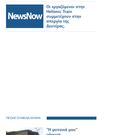
Θεσσαλονίκη - Σέρρες
- Θεσσαλονίκη
Οι εργαζόμενοι στην
Hellenic Train
συμμετέχουν στην
απεργία της
Δευτέρας.
ΠΡΟΗΓΟΥΜΕΝΑ ΑΡΘΡΑ
"Η γειτονιά μου"
μήνυμα