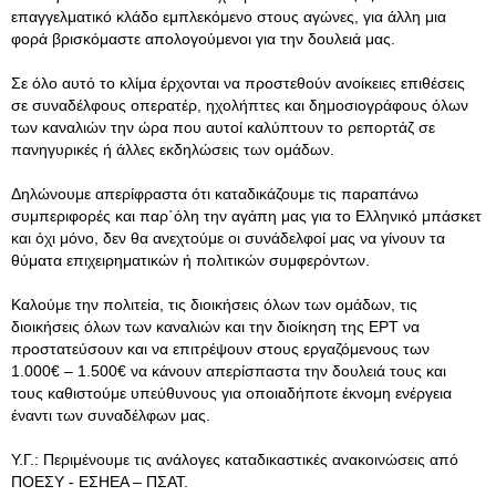
επαγγελματικό κλάδο εμπλεκόμενο στους αγώνες, για άλλη μια
φορά βρισκόμαστε απολογούμενοι για την δουλειά μας.
Σε όλο αυτό το κλίμα έρχονται να προστεθούν ανοίκειες επιθέσεις
σε συναδέλφους οπερατέρ, ηχολήπτες και δημοσιογράφους όλων
των καναλιών την ώρα που αυτοί καλύπτουν το ρεπορτάζ σε
πανηγυρικές ή άλλες εκδηλώσεις των ομάδων.
Δηλώνουμε απερίφραστα ότι καταδικάζουμε τις παραπάνω
συμπεριφορές και παρ΄όλη την αγάπη μας για το Ελληνικό μπάσκετ
και όχι μόνο, δεν θα ανεχτούμε οι συνάδελφοί μας να γίνουν τα
θύματα επιχειρηματικών ή πολιτικών συμφερόντων.
Καλούμε την πολιτεία, τις διοικήσεις όλων των ομάδων, τις
διοικήσεις όλων των καναλιών και την διοίκηση της ΕΡΤ να
προστατεύσουν και να επιτρέψουν στους εργαζόμενους των
1.000€ – 1.500€ να κάνουν απερίσπαστα την δουλειά τους και
τους καθιστούμε υπεύθυνους για οποιαδήποτε έκνομη ενέργεια
έναντι των συναδέλφων μας.
Υ.Γ.: Περιμένουμε τις ανάλογες καταδικαστικές ανακοινώσεις από
ΠΟΕΣΥ - ΕΣΗΕΑ – ΠΣΑΤ.