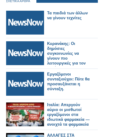
ΣΧΕΤΙΚΑ ΑΡΘΡΑ
Τα παιδιά των άλλων
να γίνουν τεχνίτες
Κυρανάκης: Οι
δημόσιες
συγκοινωνίες να
γίνουν πιο
λειτουργικές για τον
πολίτη.
Εργαζόμενοι
συνταξιούχοι: Πότε θα
προσαυξάνεται η
σύνταξη.
Ιταλία: Απεργούν
αύριο οι μισθωτοί
εργαζόμενοι στα
ιδιωτικά φαρμακεία —
ανοιχτά τα φαρμακεία
με περιορισμένο
προσωπικό
ΑΛΛΑΓΕΣ ΣΤΑ