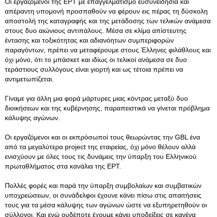
Οι εργαζόμενοι της ΕΡΤ με επαγγελματισμό ευσυνειδησία και
απέραντη υπομονή προσπαθούν να φέρουν εις πέρας τη δύσκολη
αποστολή της καταγραφής και της μετάδοσης των τελικών ανάμεσα
στους δυο αιώνιους αντιπάλους. Μέσα σε κλίμα απίστευτης
έντασης και τοξικότητας και αδιανόητων συμπεριφορών
παραγόντων, πρέπει να μεταφέρουμε στους Έλληνες φιλάθλους και
όχι μόνο, ότι το μπάσκετ και ιδίως οι τελικοί ανάμεσα σε δυο
τεράστιους συλλόγους είναι γιορτή και ως τέτοια πρέπει να
αντιμετωπίζεται.
Γίναμε για άλλη μια φορά μάρτυρες μιας κόντρας μεταξύ δυο
διοικήσεων και της κυβέρνησης, παραπειστικά να γίνεται πρόβλημα
κάλυψης αγώνων.
Οι εργαζόμενοι και οι εκπρόσωποί τους θεωρώντας την GBL ένα
από τα μεγαλύτερα project της εταιρείας, όχι μόνο θέλουν αλλά
ενισχύουν με όλες τους τις δυνάμεις την ύπαρξη του Ελληνικού
πρωταθλήματος στα κανάλια της ΕΡΤ.
Πολλές φορές και παρά την ύπαρξη συμβολαίων και συμβατικών
υποχρεώσεων, οι συνάδελφοι έχουνε κάνει πίσω στις απαιτήσεις
τους για τα μέσα κάλυψης των αγώνων ώστε να εξυπηρετηθούν οι
σύλλογοι. Και ενώ ουδέποτε έχουμε κάνει υποδείξεις σε κανένα