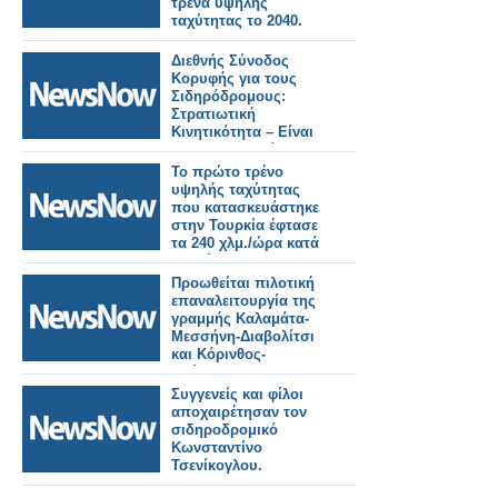
τρένα υψηλής
ταχύτητας το 2040.
Διεθνής Σύνοδος
Κορυφής για τους
Σιδηρόδρομους:
Στρατιωτική
Κινητικότητα – Είναι
οι Ευρωπαϊκοί
Σιδηρόδρομοι έτοιμοι;
Το πρώτο τρένο
υψηλής ταχύτητας
που κατασκευάστηκε
στην Τουρκία έφτασε
τα 240 χλμ./ώρα κατά
τη διάρκεια των
δοκιμών
Προωθείται πιλοτική
επαναλειτουργία της
γραμμής Καλαμάτα-
Μεσσήνη-Διαβολίτσι
και Κόρινθος-
Ναύπλιο.
Συγγενείς και φίλοι
αποχαιρέτησαν τον
σιδηροδρομικό
Κωνσταντίνο
Τσενίκογλου.