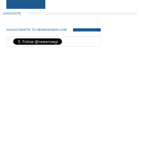
ΣΧΟΛΙΑΣΤΕ
ΑΚΟΛΟΥΘΗΣΤΕ ΤΟ NEWSNOWGR.COM