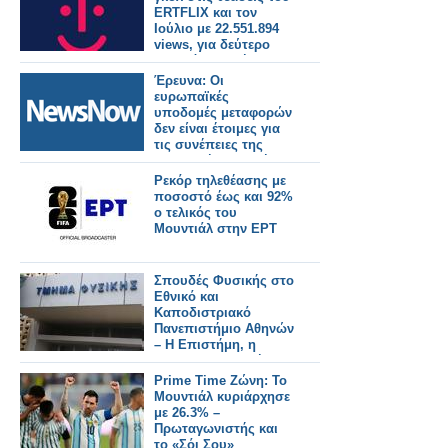
ERTFLIX και τον
Ιούλιο με 22.551.894
views, για δεύτερο
συνεχόμενο μήνα
Έρευνα: Οι
ευρωπαϊκές
υποδομές μεταφορών
δεν είναι έτοιμες για
τις συνέπειες της
κλιματικής αλλαγής.
Ρεκόρ τηλεθέασης με
ποσοστό έως και 92%
ο τελικός του
Μουντιάλ στην ΕΡΤ
Σπουδές Φυσικής στο
Εθνικό και
Καποδιστριακό
Πανεπιστήμιο Αθηνών
– Η Επιστήμη, η
Έρευνα, η Διεθνής
Αναγνώριση, οι
Prime Time Ζώνη: Το
Επαγγελματικές
Μουντιάλ κυριάρχησε
Προοπτικές
με 26.3% –
Πρωταγωνιστής και
το «Σόι Σου»