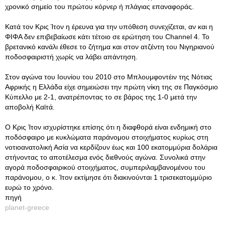
χρονικό σημείο του πρώτου κόρνερ ή πλάγιας επαναφοράς.
Κατά τον Κρις Ίτον η έρευνα για την υπόθεση συνεχίζεται, αν και η
ΦΙΦΑ δεν επιβεβαίωσε κάτι τέτοιο σε ερώτηση του Channel 4. Το
βρετανικό κανάλι έθεσε το ζήτημα και στον ατζέντη του Νιγηριανού
ποδοσφαιριστή χωρίς να λάβει απάντηση.
Στον αγώνα του Ιουνίου του 2010 στο Μπλουμφοντέιν της Νότιας
Αφρικής η Ελλάδα είχε σημειώσει την πρώτη νίκη της σε Παγκόσμιο
Κύπελλο με 2-1, ανατρέποντας το σε βάρος της 1-0 μετά την
αποβολή Καϊτά.
Ο Κρις Ίτον ισχυρίστηκε επίσης ότι η διαφθορά είναι ενδημική στο
ποδόσφαιρο με κυκλώματα παράνομου στοιχήματος κυρίως στη
νοτιοανατολική Ασία να κερδίζουν έως και 100 εκατομμύρια δολάρια
στήνοντας το αποτέλεσμα ενός διεθνούς αγώνα. Συνολικά στην
αγορά ποδοσφαιρικού στοιχήματος, συμπεριλαμβανομένου του
παράνομου, ο κ. Ίτον εκτίμησε ότι διακινούνται 1 τρισεκατομμύριο
ευρώ το χρόνο.
πηγή
planet-greece