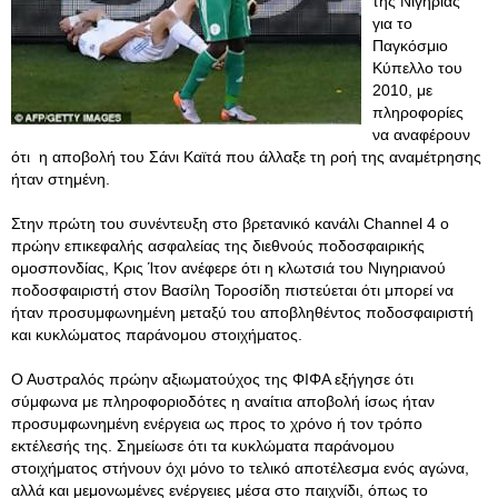
της Νιγηρίας
για το
Παγκόσμιο
Κύπελλο του
2010, με
πληροφορίες
να αναφέρουν
ότι η αποβολή του Σάνι Καϊτά που άλλαξε τη ροή της αναμέτρησης
ήταν στημένη.
Στην πρώτη του συνέντευξη στο βρετανικό κανάλι Channel 4 ο
πρώην επικεφαλής ασφαλείας της διεθνούς ποδοσφαιρικής
ομοσπονδίας, Κρις Ίτον ανέφερε ότι η κλωτσιά του Νιγηριανού
ποδοσφαιριστή στον Βασίλη Τοροσίδη πιστεύεται ότι μπορεί να
ήταν προσυμφωνημένη μεταξύ του αποβληθέντος ποδοσφαιριστή
και κυκλώματος παράνομου στοιχήματος.
Ο Αυστραλός πρώην αξιωματούχος της ΦΙΦΑ εξήγησε ότι
σύμφωνα με πληροφοριοδότες η αναίτια αποβολή ίσως ήταν
προσυμφωνημένη ενέργεια ως προς το χρόνο ή τον τρόπο
εκτέλεσής της. Σημείωσε ότι τα κυκλώματα παράνομου
στοιχήματος στήνουν όχι μόνο το τελικό αποτέλεσμα ενός αγώνα,
αλλά και μεμονωμένες ενέργειες μέσα στο παιχνίδι, όπως το