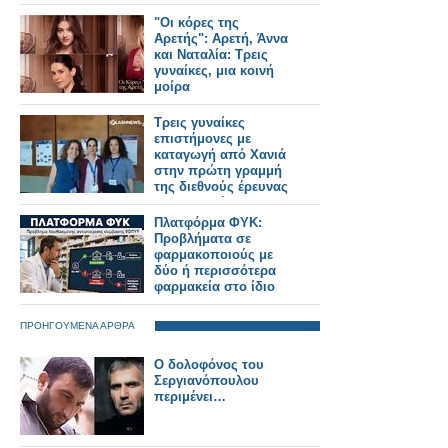
"Οι κόρες της
Αρετής": Αρετή, Άννα
και Ναταλία: Τρεις
γυναίκες, μια κοινή
μοίρα
Τρεις γυναίκες
επιστήμονες με
καταγωγή από Χανιά
στην πρώτη γραμμή
της διεθνούς έρευνας
στη φυσική
Πλατφόρμα ΦΥΚ:
Προβλήματα σε
φαρμακοποιούς με
δύο ή περισσότερα
φαρμακεία στο ίδιο
ΑΦΜ
ΠΡΟΗΓΟΥΜΕΝΑ ΑΡΘΡΑ
Ο δολοφόνος του
Σεργιανόπουλου
περιμένει…