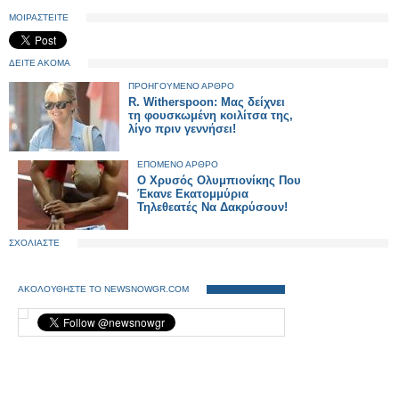
ΜΟΙΡΑΣΤΕΙΤΕ
ΔΕΙΤΕ ΑΚΟΜΑ
ΠΡΟΗΓΟΥΜΕΝΟ ΑΡΘΡΟ
R. Witherspoon: Μας δείχνει
τη φουσκωμένη κοιλίτσα της,
λίγο πριν γεννήσει!
ΕΠΟΜΕΝΟ ΑΡΘΡΟ
Ο Χρυσός Ολυμπιονίκης Που
Έκανε Εκατομμύρια
Τηλεθεατές Να Δακρύσουν!
ΣΧΟΛΙΑΣΤΕ
ΑΚΟΛΟΥΘΗΣΤΕ ΤΟ NEWSNOWGR.COM